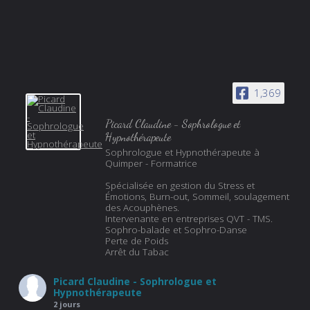
1,369
Picard Claudine - Sophrologue et
Hypnothérapeute
Sophrologue et Hypnothérapeute à
Quimper - Formatrice
Spécialisée en gestion du Stress et
Émotions, Burn-out, Sommeil, soulagement
des Acouphènes.
Intervenante en entreprises QVT - TMS.
Sophro-balade et Sophro-Danse
Perte de Poids
Arrêt du Tabac
Picard Claudine - Sophrologue et
Hypnothérapeute
2 jours