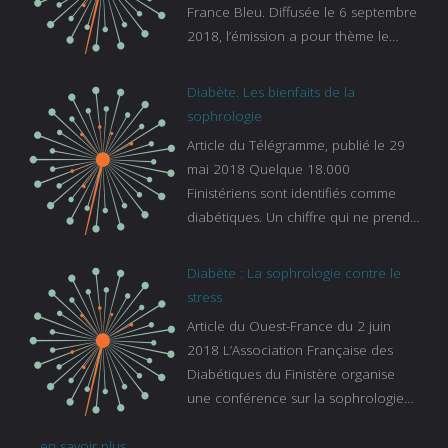
France Bleu. Diffusée le 6 septembre
2018, l’émission a pour thème le
sommeil. lien vers le site de france
bleu :
Diabète. Les bienfaits de la
https://www.francebleu.fr/emissions/l
sophrologie
es-experts/breizh-izel/vos-questions-
Article du Télégramme, publié le 29
sur-le-sommeil
mai 2018 Quelque 18.000
Finistériens sont identifiés comme
diabétiques. Un chiffre qui ne prend
pas en compte tous ceux qui
s’ignorent. « C’est une pathologie qui
Diabète : La sophrologie contre le
continue à augmenter, souligne
stress
Gaïanne Gazeau, directrice adjointe
Article du Ouest-France du 2 juin
de la Caisse primaire d’assurance-
2018 L’Association Française des
maladie. C’est aussi une pathologie
Diabétiques du Finistère organise
qui peut être handicapante et coûte
une conférence sur la sophrologie
cher quand on sait que 37 % des
comme méthode contre le stress.
diabétiques suivent une dialyse suite
... en savoir plus
Voir l’article