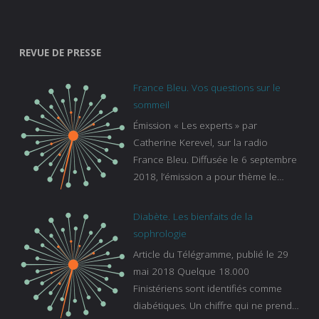
REVUE DE PRESSE
France Bleu. Vos questions sur le
sommeil
Émission « Les experts » par
Catherine Kerevel, sur la radio
France Bleu. Diffusée le 6 septembre
2018, l’émission a pour thème le
sommeil. lien vers le site de france
bleu :
Diabète. Les bienfaits de la
https://www.francebleu.fr/emissions/l
sophrologie
es-experts/breizh-izel/vos-questions-
Article du Télégramme, publié le 29
sur-le-sommeil
mai 2018 Quelque 18.000
Finistériens sont identifiés comme
diabétiques. Un chiffre qui ne prend