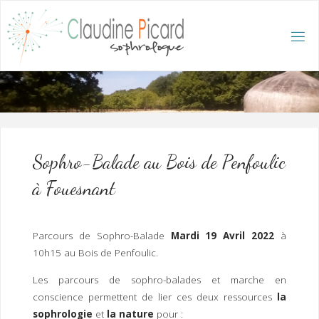
Skip
to
content
C
L
A
U
D
I
N
E
P
I
C
A
R
D
:
A
C
C
U
E
I
L
/
S
O
Sophro-Balade au Bois de Penfoulic
P
H
R
à Fouesnant
O
L
O
G
U
E
E
T
Parcours de Sophro-Balade
Mardi 19 Avril
2022
à
H
Y
P
10h15 au Bois de Penfoulic.
N
O
T
H
É
R
Les parcours de sophro-balades et marche en
A
P
E
conscience permettent de lier ces deux ressources
la
U
T
E
Q
U
sophrologie
et
la nature
pour :