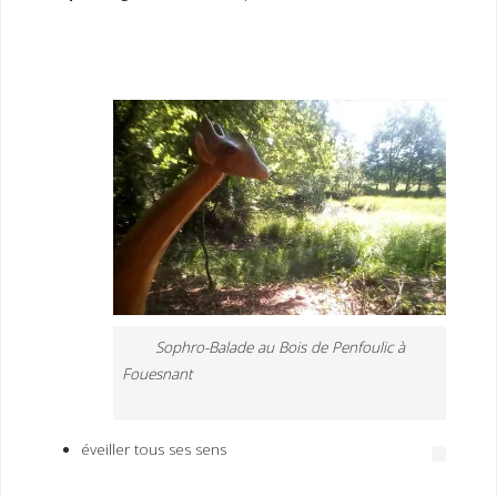
I
M
P
E
R
Sophro-Balade au Bois de Penfoulic à
Fouesnant
éveiller tous ses sens