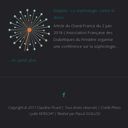
pas en compte tous ceux qui
s’ignorent. « C’est une pathologie qui
Diabète : La sophrologie contre le
continue à augmenter, souligne
stress
Gaïanne Gazeau, directrice adjointe
Article du Ouest-France du 2 juin
de la Caisse primaire d’assurance-
2018 L’Association Française des
maladie. C’est aussi une pathologie
Diabétiques du Finistère organise
qui peut être handicapante et coûte
une conférence sur la sophrologie
cher quand on sait que 37 % des
comme méthode contre le stress.
diabétiques suivent une dialyse suite
... en savoir plus
Voir l’article
à des problèmes rénaux. Nous
sommes très sensibles au problème
de santé publique que pose le
diabète ». Tout ce qui peut soulager
les malades est donc bienvenu
d’autant que le diabète
…
Copyright © 2017 Claudine Picard | Tous droits réservés | Crédit Photo
: Lydie KERGOAT | Réalisé par Pascal GUILLOU