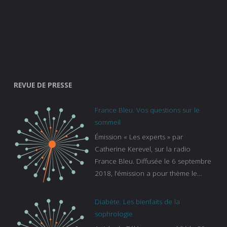
REVUE DE PRESSE
France Bleu. Vos questions sur le
sommeil
Émission « Les experts » par
Catherine Kerevel, sur la radio
France Bleu. Diffusée le 6 septembre
2018, l’émission a pour thème le
sommeil. lien vers le site de france
bleu :
Diabète. Les bienfaits de la
https://www.francebleu.fr/emissions/l
sophrologie
es-experts/breizh-izel/vos-questions-