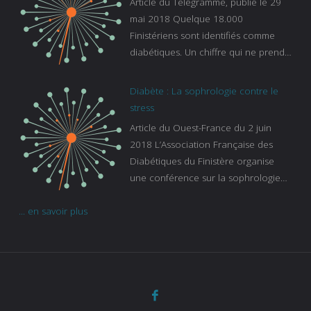
Article du Télégramme, publié le 29
sur-le-sommeil
mai 2018 Quelque 18.000
Finistériens sont identifiés comme
diabétiques. Un chiffre qui ne prend
pas en compte tous ceux qui
s’ignorent. « C’est une pathologie qui
Diabète : La sophrologie contre le
continue à augmenter, souligne
stress
Gaïanne Gazeau, directrice adjointe
Article du Ouest-France du 2 juin
de la Caisse primaire d’assurance-
2018 L’Association Française des
maladie. C’est aussi une pathologie
Diabétiques du Finistère organise
qui peut être handicapante et coûte
une conférence sur la sophrologie
cher quand on sait que 37 % des
comme méthode contre le stress.
diabétiques suivent une dialyse suite
... en savoir plus
Voir l’article
à des problèmes rénaux. Nous
sommes très sensibles au problème
de santé publique que pose le
diabète ». Tout ce qui peut soulager
les malades est donc bienvenu
d’autant que le diabète
…