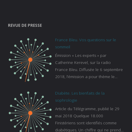
REVUE DE PRESSE
France Bleu. Vos questions sur le
sommeil
Émission « Les experts » par
Catherine Kerevel, sur la radio
France Bleu. Diffusée le 6 septembre
2018, l’émission a pour thème le
sommeil. lien vers le site de france
bleu :
Diabète. Les bienfaits de la
https://www.francebleu.fr/emissions/l
sophrologie
es-experts/breizh-izel/vos-questions-
Article du Télégramme, publié le 29
sur-le-sommeil
mai 2018 Quelque 18.000
Finistériens sont identifiés comme
diabétiques. Un chiffre qui ne prend