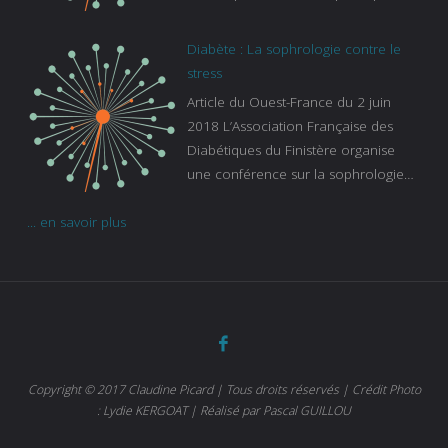
pas en compte tous ceux qui
s’ignorent. « C’est une pathologie qui
Diabète : La sophrologie contre le
continue à augmenter, souligne
stress
Gaïanne Gazeau, directrice adjointe
Article du Ouest-France du 2 juin
de la Caisse primaire d’assurance-
2018 L’Association Française des
maladie. C’est aussi une pathologie
Diabétiques du Finistère organise
qui peut être handicapante et coûte
une conférence sur la sophrologie
cher quand on sait que 37 % des
comme méthode contre le stress.
diabétiques suivent une dialyse suite
... en savoir plus
Voir l’article
à des problèmes rénaux. Nous
sommes très sensibles au problème
de santé publique que pose le
diabète ». Tout ce qui peut soulager
les malades est donc bienvenu
d’autant que le diabète
…
Copyright © 2017 Claudine Picard | Tous droits réservés | Crédit Photo
: Lydie KERGOAT | Réalisé par Pascal GUILLOU