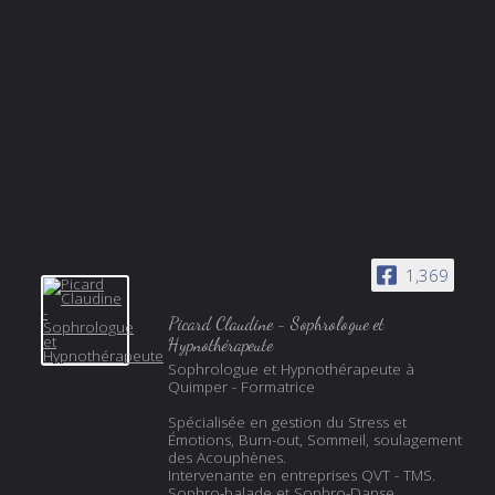
1,369
Picard Claudine - Sophrologue et
Hypnothérapeute
Sophrologue et Hypnothérapeute à
Quimper - Formatrice
Spécialisée en gestion du Stress et
Émotions, Burn-out, Sommeil, soulagement
des Acouphènes.
Intervenante en entreprises QVT - TMS.
Sophro-balade et Sophro-Danse