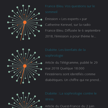
France Bleu. Vos questions sur le
sommeil
Émission « Les experts » par
Catherine Kerevel, sur la radio
France Bleu. Diffusée le 6 septembre
2018, l’émission a pour thème le
sommeil. lien vers le site de france
bleu :
Diabète. Les bienfaits de la
https://www.francebleu.fr/emissions/l
sophrologie
es-experts/breizh-izel/vos-questions-
Article du Télégramme, publié le 29
sur-le-sommeil
mai 2018 Quelque 18.000
Finistériens sont identifiés comme
diabétiques. Un chiffre qui ne prend
pas en compte tous ceux qui
s’ignorent. « C’est une pathologie qui
Diabète : La sophrologie contre le
continue à augmenter, souligne
stress
Gaïanne Gazeau, directrice adjointe
Article du Ouest-France du 2 juin