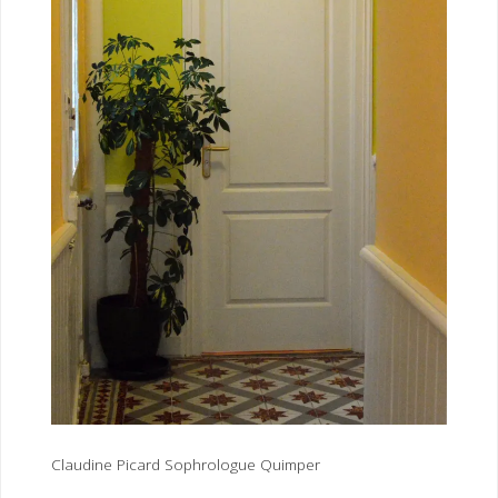
I
M
P
E
R
Claudine Picard Sophrologue Quimper