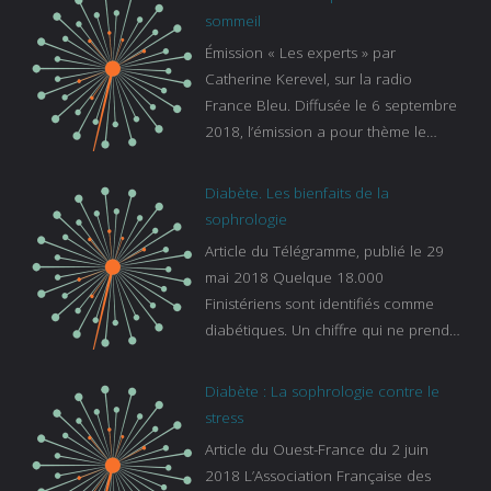
sommeil
Émission « Les experts » par
Catherine Kerevel, sur la radio
France Bleu. Diffusée le 6 septembre
2018, l’émission a pour thème le
sommeil. lien vers le site de france
bleu :
Diabète. Les bienfaits de la
https://www.francebleu.fr/emissions/l
sophrologie
es-experts/breizh-izel/vos-questions-
Article du Télégramme, publié le 29
sur-le-sommeil
mai 2018 Quelque 18.000
Finistériens sont identifiés comme
diabétiques. Un chiffre qui ne prend
pas en compte tous ceux qui
s’ignorent. « C’est une pathologie qui
Diabète : La sophrologie contre le
continue à augmenter, souligne
stress
Gaïanne Gazeau, directrice adjointe
Article du Ouest-France du 2 juin
de la Caisse primaire d’assurance-
2018 L’Association Française des
maladie. C’est aussi une pathologie