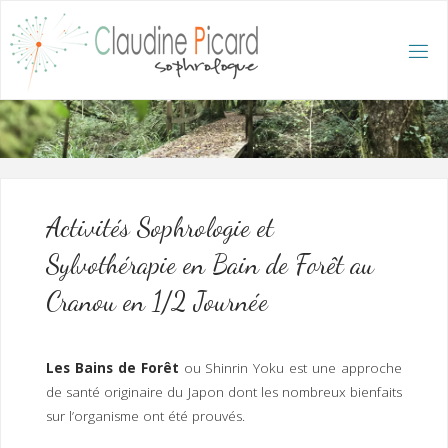
Skip
to
content
C
L
A
U
D
I
N
E
P
I
C
A
R
D
:
A
C
C
U
E
I
L
/
S
O
Activités Sophrologie et
P
H
R
Sylvothérapie en Bain de Forêt au
O
L
O
G
Cranou en 1/2 Journée
U
E
E
T
H
Y
P
N
O
T
Les Bains de Forêt
ou Shinrin Yoku est une approche
H
É
R
de santé originaire du Japon dont les nombreux bienfaits
A
P
E
sur l’organisme ont été prouvés.
U
T
E
Q
U