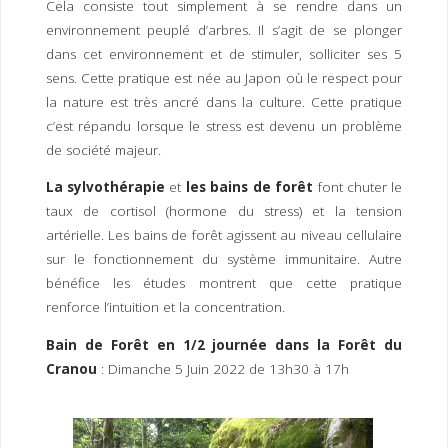
Cela consiste tout simplement à se rendre dans un
I
M
P
environnement peuplé d’arbres. Il s’agit de se plonger
E
R
dans cet environnement et de stimuler, solliciter ses 5
sens. Cette pratique est née au Japon où le respect pour
la nature est très ancré dans la culture. Cette pratique
c’est répandu lorsque le stress est devenu un problème
de société majeur.
La sylvothérapie
et
les bains de forêt
font chuter le
taux de cortisol (hormone du stress) et la tension
artérielle. Les bains de forêt agissent au niveau cellulaire
sur le fonctionnement du système immunitaire. Autre
bénéfice les études montrent que cette pratique
renforce l’intuition et la concentration.
Bain de Forêt en 1/2 journée dans la Forêt du
Cranou
: Dimanche 5 Juin 2022 de 13h30 à 17h