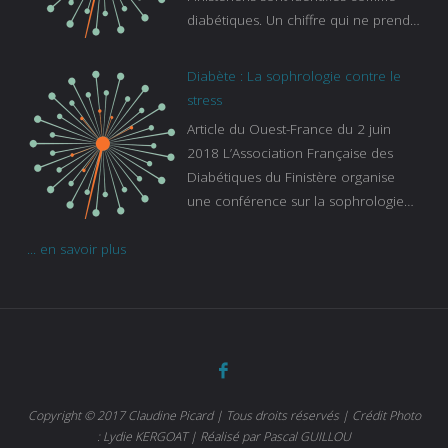
diabétiques. Un chiffre qui ne prend
pas en compte tous ceux qui
s’ignorent. « C’est une pathologie qui
Diabète : La sophrologie contre le
continue à augmenter, souligne
stress
Gaïanne Gazeau, directrice adjointe
Article du Ouest-France du 2 juin
de la Caisse primaire d’assurance-
2018 L’Association Française des
maladie. C’est aussi une pathologie
Diabétiques du Finistère organise
qui peut être handicapante et coûte
une conférence sur la sophrologie
cher quand on sait que 37 % des
comme méthode contre le stress.
diabétiques suivent une dialyse suite
... en savoir plus
Voir l’article
à des problèmes rénaux. Nous
sommes très sensibles au problème
de santé publique que pose le
diabète ». Tout ce qui peut soulager
les malades est donc bienvenu
d’autant que le diabète
…
Copyright © 2017 Claudine Picard | Tous droits réservés | Crédit Photo
: Lydie KERGOAT | Réalisé par Pascal GUILLOU