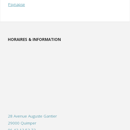
Psynapse
HORAIRES & INFORMATION
28 Avenue Auguste Gantier
29000 Quimper
06 43 12 53 72