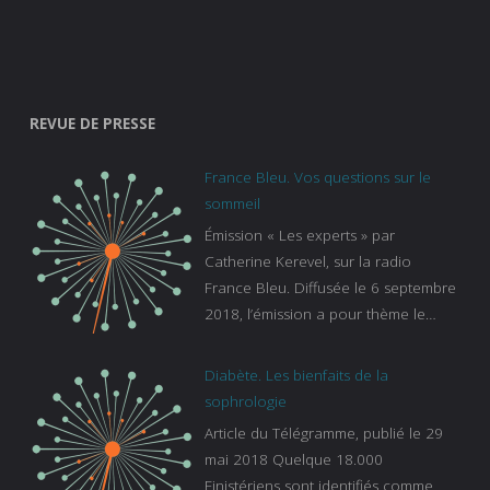
REVUE DE PRESSE
France Bleu. Vos questions sur le
sommeil
Émission « Les experts » par
Catherine Kerevel, sur la radio
France Bleu. Diffusée le 6 septembre
2018, l’émission a pour thème le
sommeil. lien vers le site de france
bleu :
Diabète. Les bienfaits de la
https://www.francebleu.fr/emissions/l
sophrologie
es-experts/breizh-izel/vos-questions-
Article du Télégramme, publié le 29
sur-le-sommeil
mai 2018 Quelque 18.000
Finistériens sont identifiés comme