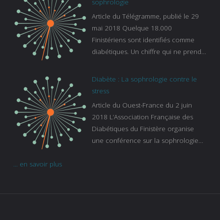
sophrologie
es-experts/breizh-izel/vos-questions-
Article du Télégramme, publié le 29
sur-le-sommeil
mai 2018 Quelque 18.000
Finistériens sont identifiés comme
diabétiques. Un chiffre qui ne prend
pas en compte tous ceux qui
s’ignorent. « C’est une pathologie qui
Diabète : La sophrologie contre le
continue à augmenter, souligne
stress
Gaïanne Gazeau, directrice adjointe
Article du Ouest-France du 2 juin
de la Caisse primaire d’assurance-
2018 L’Association Française des
maladie. C’est aussi une pathologie
Diabétiques du Finistère organise
qui peut être handicapante et coûte
une conférence sur la sophrologie
cher quand on sait que 37 % des
comme méthode contre le stress.
diabétiques suivent une dialyse suite
... en savoir plus
Voir l’article
à des problèmes rénaux. Nous
sommes très sensibles au problème
de santé publique que pose le
diabète ». Tout ce qui peut soulager
les malades est donc bienvenu