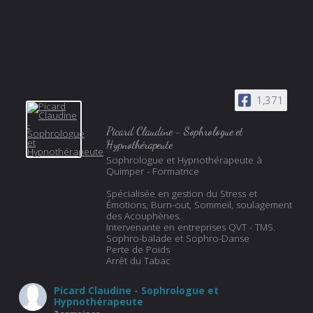
1,371
Picard Claudine - Sophrologue et
Hypnothérapeute
Sophrologue et Hypnothérapeute à
Quimper - Formatrice
Spécialisée en gestion du Stress et
Émotions, Burn-out, Sommeil, soulagement
des Acouphènes.
Intervenante en entreprises QVT - TMS.
Sophro-balade et Sophro-Danse
Perte de Poids
Arrêt du Tabac
Picard Claudine - Sophrologue et
Hypnothérapeute