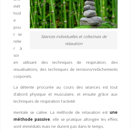
I
M
P
mét
E
R
hod
e
pou
r se
Séances individuelles et collectives de
relie
relaxation
r à
soi
en utilisant des techniques de respiration, des
visualisations, des techniques de tensions/relâchements
corporels.
La détente procurée au cours des séances est tout
d’abord physique et musculaire, et ensuite grâce aux
techniques de respiration l’activité
mentale se calme. La méthode de relaxation est
une
méthode passive
, elle se pratique allongée les effets
sont immédiats mais ne durent pas dans le temps.