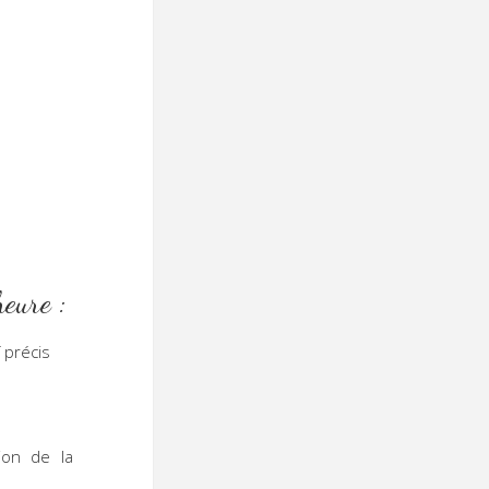
eure :
 précis
ion de la