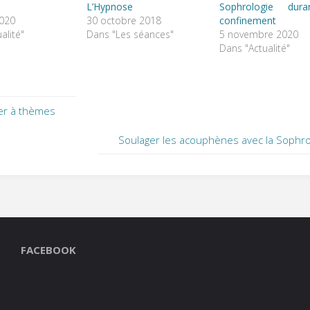
L’Hypnose
Sophrologie dur
020
30 octobre 2018
confinement
alité"
Dans "Les séances"
5 novembre 2020
Dans "Actualité"
ier à thèmes
Soulager les acouphènes avec la Sophro
FACEBOOK