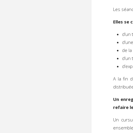
Les séanc
Elles se
d’un 
d’une
de la
d’un 
d’exp
A la fin
distribué
Un enreg
refaire 
Un cursu
ensemble