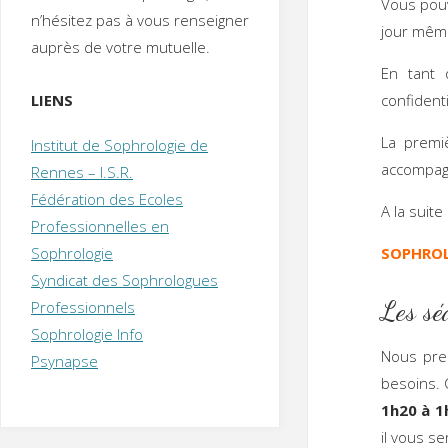
Vous pouv
T
H
É
n’hésitez pas à vous renseigner
R
A
P
jour mêm
auprès de votre mutuelle.
E
U
T
En tant 
E
Q
U
I
LIENS
confidenti
M
P
E
R
La premi
Institut de Sophrologie de
accompag
Rennes – I.S.R.
Fédération des Ecoles
A la suit
Professionnelles en
Sophrologie
SOPHRO
Syndicat des Sophrologues
Les sé
Professionnels
Sophrologie Info
Nous pre
Psynapse
besoins. 
1h20 à 1
il vous s