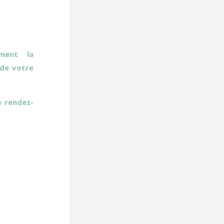
ement la
 de votre
 rendez-