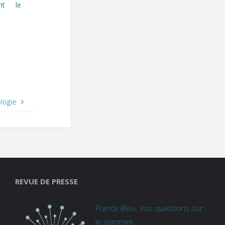
ant le
logie
REVUE DE PRESSE
France Bleu. Vos questions sur
le sommeil