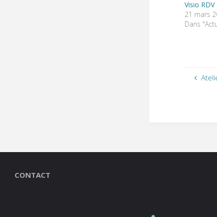
Visio RDV
21 mars 2
Dans "Actu
Atel
CONTACT