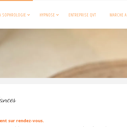
A SOPHROLOGIE
HYPNOSE
ENTREPRISE QVT
MARCHE A
ances
nt sur rendez-vous.