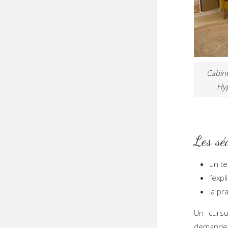
Cabine
Hy
Les sé
un te
l’exp
la pr
Un curs
demande 