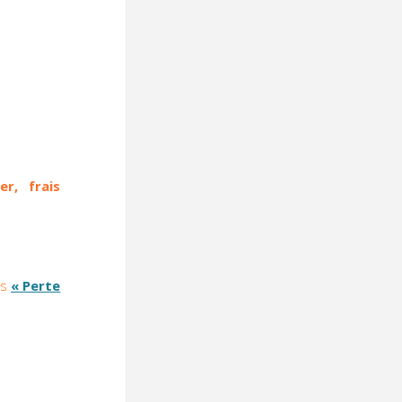
r, frais
ts
« Perte