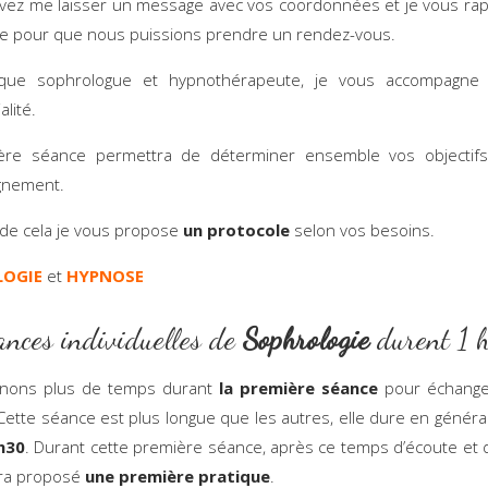
ez me laisser un message avec vos coordonnées et je vous rapp
e pour que nous puissions prendre un rendez-vous.
que sophrologue et hypnothérapeute, je vous accompagne
alité.
ère séance permettra de déterminer ensemble vos objectifs
nement.
e de cela je vous propose
un protocole
selon vos besoins.
LOGIE
et
HYPNOSE
ances individuelles de
Sophrologie
durent 1 h
nons plus de temps durant
la première séance
pour échange
Cette séance est plus longue que les autres, elle dure en généra
h30
. Durant cette première séance, après ce temps d’écoute et 
era proposé
une première pratique
.