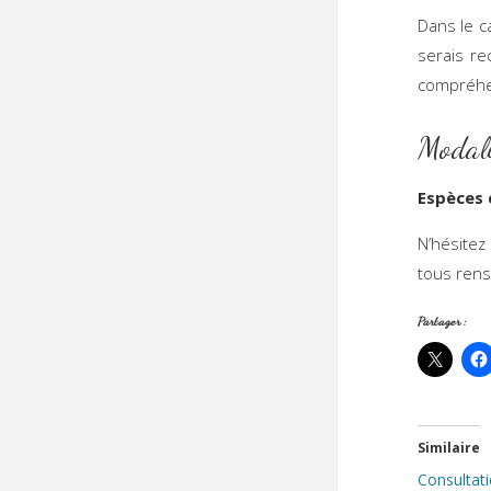
Dans le c
serais r
compréhe
Modali
Espèces 
N’hésitez
tous ren
Partager :
Similaire
Consultat