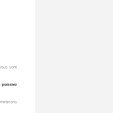
ous sont
 puissiez
rminerons