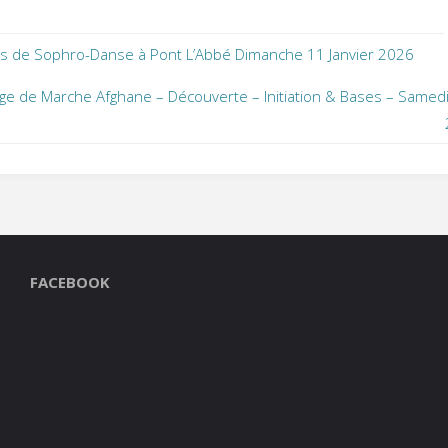
s de Sophro-Danse à Pont L’Abbé Dimanche 11 Janvier 2026
ge de Marche Afghane – Découverte – Initiation & Bases – Samed
FACEBOOK