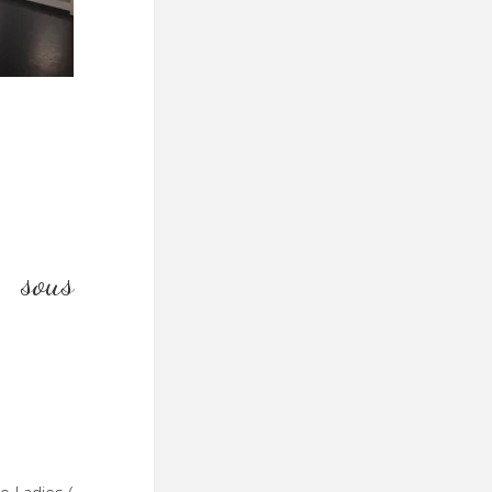
ription).
e sous