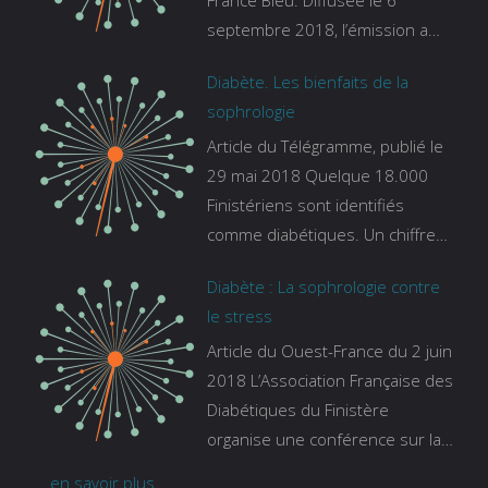
France Bleu. Diffusée le 6
septembre 2018, l’émission a
pour thème le sommeil. lien vers
Diabète. Les bienfaits de la
le site de france bleu :
sophrologie
https://www.francebleu.fr/emissi
Article du Télégramme, publié le
ons/les-experts/breizh-izel/vos-
29 mai 2018 Quelque 18.000
questions-sur-le-sommeil
Finistériens sont identifiés
comme diabétiques. Un chiffre
qui ne prend pas en compte
Diabète : La sophrologie contre
tous ceux qui s’ignorent. « C’est
le stress
une pathologie qui continue à
Article du Ouest-France du 2 juin
augmenter, souligne Gaïanne
2018 L’Association Française des
Gazeau, directrice adjointe de la
Diabétiques du Finistère
Caisse primaire d’assurance-
organise une conférence sur la
maladie. C’est aussi une
sophrologie comme méthode
pathologie qui peut être
... en savoir plus