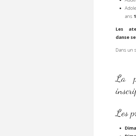
Adol
ans
1
Les ate
danse se
Dans un 
La pa
inscr
Les 
Dima