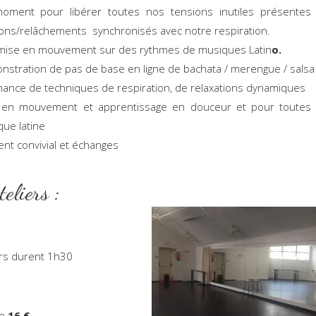
oment pour libérer toutes nos tensions inutiles présentes
ons/relâchements synchronisés avec notre respiration.
mise en mouvement sur des rythmes de musiques Latin
o.
stration de pas de base en ligne de bachata / merengue / salsa
nance de techniques de respiration, de relaxations dynamiques
 en mouvement et apprentissage en douceur et pour toutes 
ue latine
t convivial et échanges
es Ateliers
ers durent 1h30
te
16 €