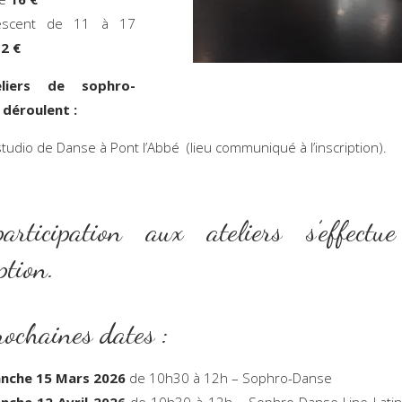
escent de 11 à 17
2 €
liers de sophro-
 déroulent :
studio de Danse à Pont l’Abbé (lieu communiqué à l’insc
rticipation aux ateliers s’effectu
iption.
prochaines dates :
nche 15 Mars 2026
de 10h30 à 12h – Sophro-Danse