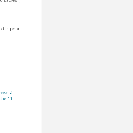
 Ladies (
d.fr pour
anse à
che 11