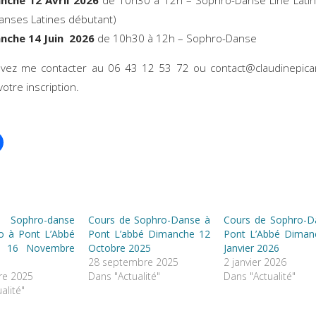
nche 12 Avril 2026
de 10h30 à 12h – Sophro-Danse Line Latino
anses Latines débutant)
nche 14 Juin 2026
de 10h30 à 12h – Sophro-Danse
vez me contacter au 06 43 12 53 72 ou contact@claudinepicar
votre inscription.
 Sophro-danse
Cours de Sophro-Danse à
Cours de Sophro-D
no à Pont L’Abbé
Pont L’abbé Dimanche 12
Pont L’Abbé Diman
e 16 Novembre
Octobre 2025
Janvier 2026
28 septembre 2025
2 janvier 2026
re 2025
Dans "Actualité"
Dans "Actualité"
alité"