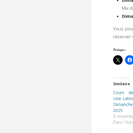
Dima
Mix d
Dima
Vous pou
réserver 
Partager :
Similaire
Cours de
Line Lati
Dimanch
2025
3 novemb
Dans "Actu