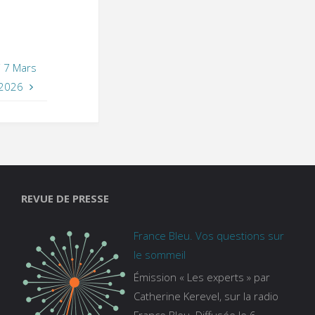
i 7 Mars
2026
REVUE DE PRESSE
France Bleu. Vos questions sur
le sommeil
Émission « Les experts » par
Catherine Kerevel, sur la radio