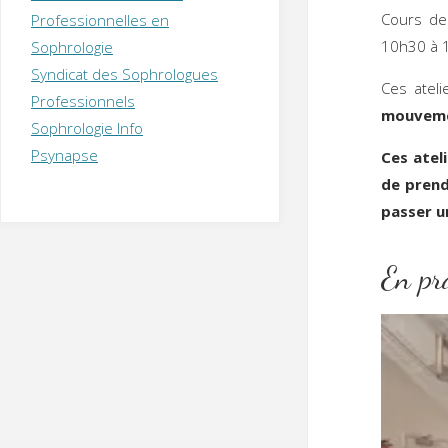
T
H
É
Cours de
Professionnelles en
R
A
P
10h30 à 
Sophrologie
E
U
T
Syndicat des Sophrologues
E
Q
Ces ateli
U
I
Professionnels
mouveme
M
P
Sophrologie Info
E
R
Psynapse
Ces atel
de prendr
passer u
En pr