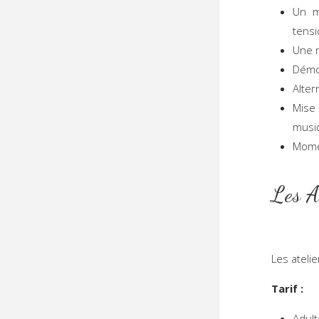
Un m
tensi
Une 
Démon
Alter
Mise
musiq
Momen
L
Les ateli
Tarif :
Adul