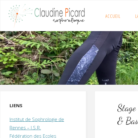
Skip
to
ACCUEIL
L
C
content
L
A
U
D
I
N
E
P
I
C
A
R
D
:
A
C
C
U
E
I
L
/
S
O
P
H
R
O
L
LIENS
Stage
O
G
U
E
& Bas
Institut de Sophrologie de
E
T
H
Y
P
Rennes – I.S.R.
N
O
Fédération des Ecoles