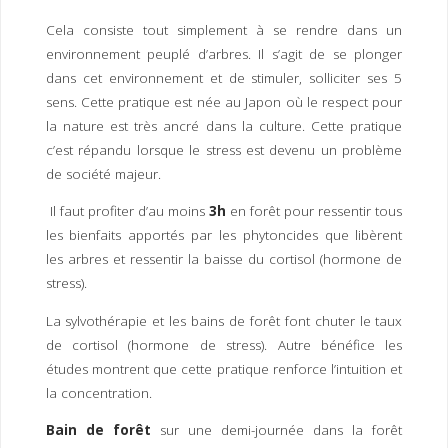
I
M
P
Cela consiste tout simplement à se rendre dans un
E
R
environnement peuplé d’arbres. Il s’agit de se plonger
dans cet environnement et de stimuler, solliciter ses 5
sens. Cette pratique est née au Japon où le respect pour
la nature est très ancré dans la culture. Cette pratique
c’est répandu lorsque le stress est devenu un problème
de société majeur.
Il faut profiter d’au moins
3h
en forêt pour ressentir tous
les bienfaits apportés par les phytoncides que libèrent
les arbres et ressentir la baisse du cortisol (hormone de
stress).
La sylvothérapie et les bains de forêt font chuter le taux
de cortisol (hormone de stress). Autre bénéfice les
études montrent que cette pratique renforce l’intuition et
la concentration.
Bain de forêt
sur une demi-journée dans la forêt