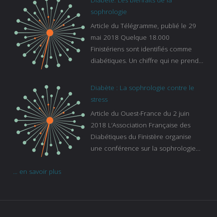
https://www.francebleu.fr/emissions/l
sophrologie
es-experts/breizh-izel/vos-questions-
Article du Télégramme, publié le 29
sur-le-sommeil
mai 2018 Quelque 18.000
Finistériens sont identifiés comme
diabétiques. Un chiffre qui ne prend
pas en compte tous ceux qui
s’ignorent. « C’est une pathologie qui
Diabète : La sophrologie contre le
continue à augmenter, souligne
stress
Gaïanne Gazeau, directrice adjointe
Article du Ouest-France du 2 juin
de la Caisse primaire d’assurance-
2018 L’Association Française des
maladie. C’est aussi une pathologie
Diabétiques du Finistère organise
qui peut être handicapante et coûte
une conférence sur la sophrologie
cher quand on sait que 37 % des
comme méthode contre le stress.
diabétiques suivent une dialyse suite
... en savoir plus
Voir l’article
à des problèmes rénaux. Nous
sommes très sensibles au problème
de santé publique que pose le
diabète ». Tout ce qui peut soulager