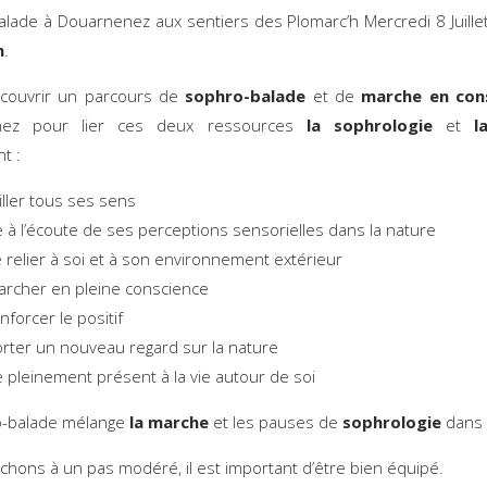
lade à Douarnenez aux sentiers des Plomarc’h Mercredi 8 Juille
h
.
couvrir un parcours de
sophro-balade
et de
marche en con
nez pour lier ces deux ressources
la sophrologie
et
l
t :
iller tous ses sens
e à l’écoute de ses perceptions sensorielles dans la nature
 relier à soi et à son environnement extérieur
rcher en pleine conscience
nforcer le positif
rter un nouveau regard sur la nature
e pleinement présent à la vie autour de soi
o-balade mélange
la marche
et les pauses de
sophrologie
dans 
hons à un pas modéré, il est important d’être bien équipé.