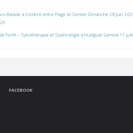
ro-Balade à Combrit entre Plage et Sentier Dimanche 28 Juin 202
12h
de Forêt – Sylvothérapie et Sophrologie à Huelgoat Samedi 11 juil
FACEBOOK