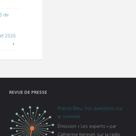
6 de
let 2026
REVUE DE PRESSE
France Bleu. Vos questions sur
le sommeil
Émission « Les experts » par
Catherine Kerevel, sur la radio