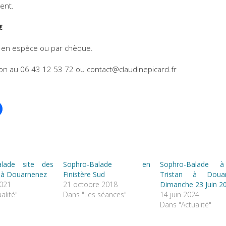
tent.
€
 en espèce ou par chèque.
on au 06 43 12 53 72 ou contact@claudinepicard.fr
alade site des
Sophro-Balade en
Sophro-Balade à
 à Douarnenez
Finistère Sud
Tristan à Douar
021
21 octobre 2018
Dimanche 23 Juin 2
alité"
Dans "Les séances"
14 juin 2024
Dans "Actualité"