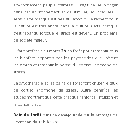
I
M
P
environnement peuplé d’arbres. Il s’agit de se plonger
E
R
dans cet environnement et de stimuler, solliciter ses 5
sens. Cette pratique est née au Japon où le respect pour
la nature est très ancré dans la culture. Cette pratique
c’est répandu lorsque le stress est devenu un problème
de société majeur.
Il faut profiter d’au moins
3h
en forêt pour ressentir tous
les bienfaits apportés par les phytoncides que libèrent
les arbres et ressentir la baisse du cortisol (hormone de
stress).
La sylvothérapie et les bains de forêt font chuter le taux
de cortisol (hormone de stress). Autre bénéfice les
études montrent que cette pratique renforce l’intuition et
la concentration.
Bain de forêt
sur une demi-journée sur la Montage de
Locronan de 14h à 17h15