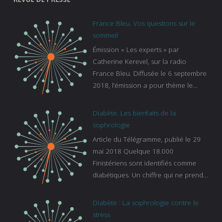
France Bleu. Vos questions sur le
sommeil
Émission « Les experts » par
Catherine Kerevel, sur la radio
France Bleu. Diffusée le 6 septembre
2018, l’émission a pour thème le
sommeil. lien vers le site de france
bleu :
Diabète. Les bienfaits de la
https://www.francebleu.fr/emissions/l
sophrologie
es-experts/breizh-izel/vos-questions-
Article du Télégramme, publié le 29
sur-le-sommeil
mai 2018 Quelque 18.000
Finistériens sont identifiés comme
diabétiques. Un chiffre qui ne prend
pas en compte tous ceux qui
s’ignorent. « C’est une pathologie qui
Diabète : La sophrologie contre le
continue à augmenter, souligne
stress