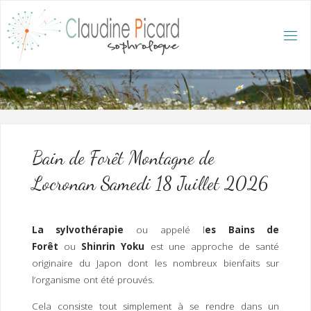
Skip
to
content
C
L
A
U
D
I
N
E
P
I
C
A
R
D
:
A
C
C
U
E
I
L
/
S
O
Bain de Forêt Montagne de
P
H
R
Locronan Samedi 18 Juillet 2026
O
L
O
G
U
E
E
T
La sylvothérapie
ou appelé l
es Bains de
H
Y
P
Forêt
ou
Shinrin Yoku
est une approche de santé
N
O
T
originaire du Japon dont les nombreux bienfaits sur
H
É
R
A
P
E
l’organisme ont été prouvés.
U
T
E
Q
U
Cela consiste tout simplement à se rendre dans un