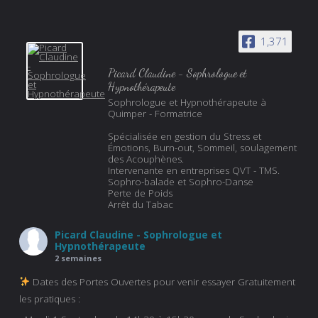
1,371
Picard Claudine - Sophrologue et
Hypnothérapeute
Sophrologue et Hypnothérapeute à
Quimper - Formatrice
Spécialisée en gestion du Stress et
Émotions, Burn-out, Sommeil, soulagement
des Acouphènes.
Intervenante en entreprises QVT - TMS.
Sophro-balade et Sophro-Danse
Perte de Poids
Arrêt du Tabac
Picard Claudine - Sophrologue et
Hypnothérapeute
2 semaines
Dates des Portes Ouvertes pour venir essayer Gratuitement
les pratiques :