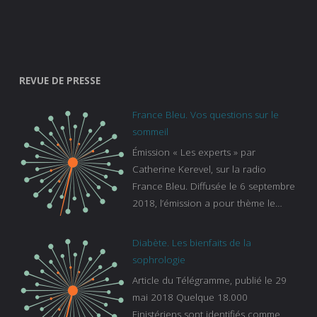
REVUE DE PRESSE
France Bleu. Vos questions sur le
sommeil
Émission « Les experts » par
Catherine Kerevel, sur la radio
France Bleu. Diffusée le 6 septembre
2018, l’émission a pour thème le
sommeil. lien vers le site de france
bleu :
Diabète. Les bienfaits de la
https://www.francebleu.fr/emissions/l
sophrologie
es-experts/breizh-izel/vos-questions-
Article du Télégramme, publié le 29
sur-le-sommeil
mai 2018 Quelque 18.000
Finistériens sont identifiés comme