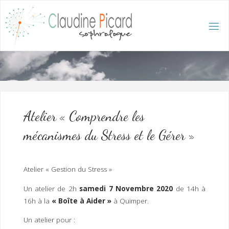
Skip
to
content
C
L
A
U
D
I
N
E
P
I
C
A
R
D
:
A
C
C
U
E
I
L
/
S
O
Atelier « Comprendre les
P
H
R
mécanismes du Stress et le Gérer »
O
L
O
G
U
E
E
T
Atelier « Gestion du Stress »
H
Y
P
N
O
T
Un atelier de 2h
samedi 7 Novembre 2020
de 14h à
H
É
R
16h à la
« Boîte à Aider »
à Quimper.
A
P
E
U
T
E
Un atelier pour :
Q
U