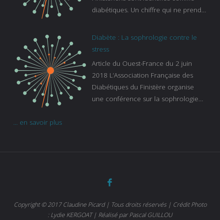
diabétiques. Un chiffre qui ne prend
pas en compte tous ceux qui
s’ignorent. « C’est une pathologie qui
Diabète : La sophrologie contre le
continue à augmenter, souligne
stress
Gaïanne Gazeau, directrice adjointe
Article du Ouest-France du 2 juin
de la Caisse primaire d’assurance-
2018 L’Association Française des
maladie. C’est aussi une pathologie
Diabétiques du Finistère organise
qui peut être handicapante et coûte
une conférence sur la sophrologie
cher quand on sait que 37 % des
comme méthode contre le stress.
diabétiques suivent une dialyse suite
... en savoir plus
Voir l’article
à des problèmes rénaux. Nous
sommes très sensibles au problème
de santé publique que pose le
diabète ». Tout ce qui peut soulager
les malades est donc bienvenu
d’autant que le diabète
…
Copyright © 2017 Claudine Picard | Tous droits réservés | Crédit Photo
: Lydie KERGOAT | Réalisé par Pascal GUILLOU