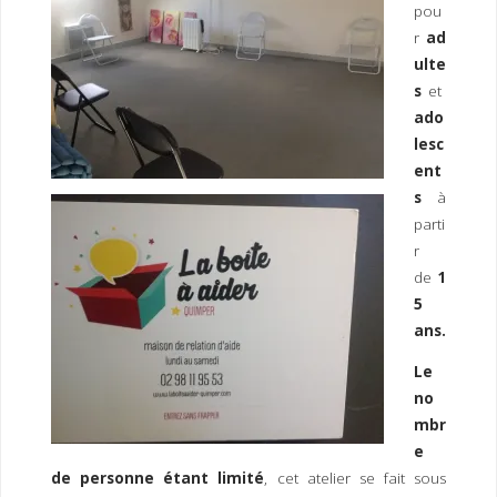
pou
r
ad
ulte
s
et
ado
lesc
ent
s
à
parti
r
de
1
5
ans.
Le
no
mbr
e
de personne étant limité
, cet atelier se fait sous