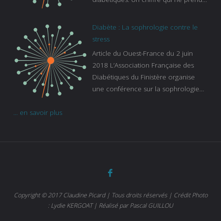
pas en compte tous ceux qui
s’ignorent. « C’est une pathologie qui
Diabète : La sophrologie contre le
continue à augmenter, souligne
stress
Gaïanne Gazeau, directrice adjointe
Article du Ouest-France du 2 juin
de la Caisse primaire d’assurance-
2018 L’Association Française des
maladie. C’est aussi une pathologie
Diabétiques du Finistère organise
qui peut être handicapante et coûte
une conférence sur la sophrologie
cher quand on sait que 37 % des
comme méthode contre le stress.
diabétiques suivent une dialyse suite
... en savoir plus
Voir l’article
à des problèmes rénaux. Nous
sommes très sensibles au problème
de santé publique que pose le
diabète ». Tout ce qui peut soulager
les malades est donc bienvenu
d’autant que le diabète
…
Copyright © 2017 Claudine Picard | Tous droits réservés | Crédit Photo
: Lydie KERGOAT | Réalisé par Pascal GUILLOU