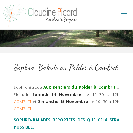
Skip
to
content
C
L
A
U
D
I
N
E
P
I
C
A
R
D
:
A
C
C
U
E
I
L
/
S
O
Sophro-Balade au Polder à Combrit
P
H
R
O
L
O
G
Sophro-Balade
Aux sentiers du Polder à Combrit
à
U
E
Plomelin
Samedi 14 Novembre
de 10h30 à 12h
E
T
H
Y
P
COMPLET
et
Dimanche 15 Novembre
de 10h30 à 12h
N
O
T
COMPLET
.
H
É
R
A
P
E
SOPHRO-BALADES REPORTEES DES QUE CELA SERA
U
T
E
POSSIBLE.
Q
U