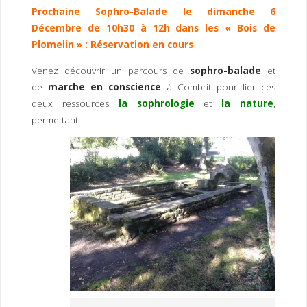
I
M
P
Prochaine Sophro-Balade le dimanche 6
E
R
Décembre de 10h30 à 12h dans les « Bois de
Plomelin » : Réservation en cours
Venez découvrir un parcours de
sophro-balade
et
de
marche en conscience
à Combrit pour lier ces
deux ressources
la sophrologie
et
la nature
,
permettant :