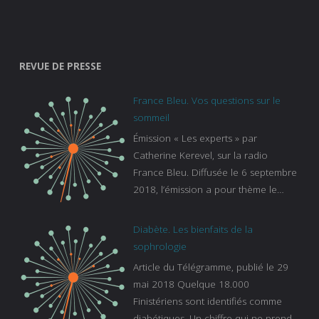
REVUE DE PRESSE
France Bleu. Vos questions sur le
sommeil
Émission « Les experts » par
Catherine Kerevel, sur la radio
France Bleu. Diffusée le 6 septembre
2018, l’émission a pour thème le
sommeil. lien vers le site de france
bleu :
Diabète. Les bienfaits de la
https://www.francebleu.fr/emissions/l
sophrologie
es-experts/breizh-izel/vos-questions-
Article du Télégramme, publié le 29
sur-le-sommeil
mai 2018 Quelque 18.000
Finistériens sont identifiés comme
diabétiques. Un chiffre qui ne prend