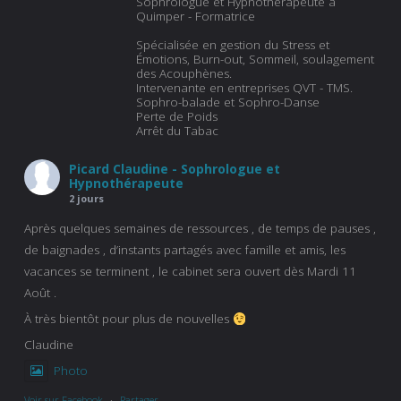
Sophrologue et Hypnothérapeute à
Quimper - Formatrice
Spécialisée en gestion du Stress et
Émotions, Burn-out, Sommeil, soulagement
des Acouphènes.
Intervenante en entreprises QVT - TMS.
Sophro-balade et Sophro-Danse
Perte de Poids
Arrêt du Tabac
Picard Claudine - Sophrologue et
Hypnothérapeute
2 jours
Après quelques semaines de ressources , de temps de pauses ,
de baignades , d’instants partagés avec famille et amis, les
vacances se terminent , le cabinet sera ouvert dès Mardi 11
Août .
À très bientôt pour plus de nouvelles
Claudine
Photo
Voir sur Facebook
·
Partager