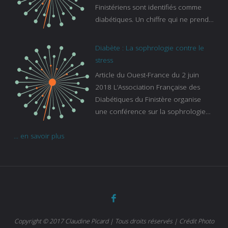
Finistériens sont identifiés comme
diabétiques. Un chiffre qui ne prend
pas en compte tous ceux qui
s’ignorent. « C’est une pathologie qui
Diabète : La sophrologie contre le
continue à augmenter, souligne
stress
Gaïanne Gazeau, directrice adjointe
Article du Ouest-France du 2 juin
de la Caisse primaire d’assurance-
2018 L’Association Française des
maladie. C’est aussi une pathologie
Diabétiques du Finistère organise
qui peut être handicapante et coûte
une conférence sur la sophrologie
cher quand on sait que 37 % des
comme méthode contre le stress.
diabétiques suivent une dialyse suite
... en savoir plus
Voir l’article
à des problèmes rénaux. Nous
sommes très sensibles au problème
de santé publique que pose le
diabète ». Tout ce qui peut soulager
les malades est donc bienvenu
d’autant que le diabète
…
Copyright © 2017 Claudine Picard | Tous droits réservés | Crédit Photo