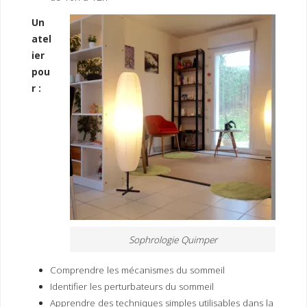
I
M
P
E
R
Un
atel
ier
pou
r :
Sophrologie Quimper
Comprendre les mécanismes du sommeil
Identifier les perturbateurs du sommeil
Apprendre des techniques simples utilisables dans la