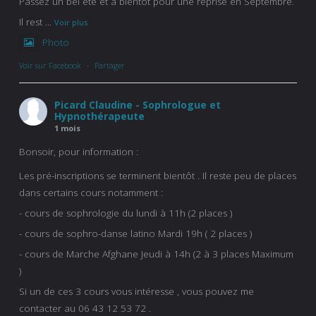
Passez un bel été et à bientôt pour une reprise en Septembre.
Il rest
...
Voir plus
Photo
Voir sur Facebook
·
Partager
Picard Claudine - Sophrologue et
Hypnothérapeute
1 mois
Bonsoir, pour information :
Les pré-inscriptions se terminent bientôt . Il reste peu de places
dans certains cours notamment :
- cours de sophrologie du lundi à 11h (2 places )
- cours de sophro-danse latino Mardi 19h ( 2 places )
- cours de Marche Afghane Jeudi à 14h (2 à 3 places Maximum
)
Si un de ces 3 cours vous intéresse , vous pouvez me
contacter au 06 43 12 53 72 .