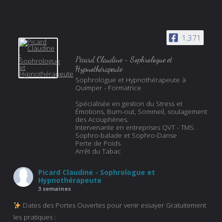
1,371
Picard Claudine - Sophrologue et
Hypnothérapeute
Sophrologue et Hypnothérapeute à
Quimper - Formatrice
Spécialisée en gestion du Stress et
Émotions, Burn-out, Sommeil, soulagement
des Acouphènes.
Intervenante en entreprises QVT - TMS.
Sophro-balade et Sophro-Danse
Perte de Poids
Arrêt du Tabac
Picard Claudine - Sophrologue et
Hypnothérapeute
3 semaines
Dates des Portes Ouvertes pour venir essayer Gratuitement
les pratiques :