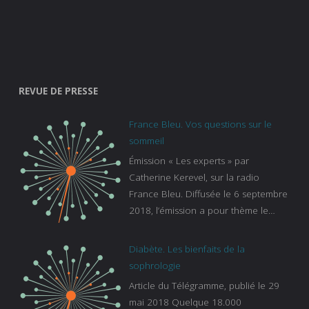
REVUE DE PRESSE
France Bleu. Vos questions sur le
sommeil
Émission « Les experts » par
Catherine Kerevel, sur la radio
France Bleu. Diffusée le 6 septembre
2018, l’émission a pour thème le
sommeil. lien vers le site de france
bleu :
Diabète. Les bienfaits de la
https://www.francebleu.fr/emissions/l
sophrologie
es-experts/breizh-izel/vos-questions-
Article du Télégramme, publié le 29
sur-le-sommeil
mai 2018 Quelque 18.000