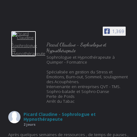
1,369
Picard Claudine - Sophrologue et
Hypnothérapeute
Sophrologue et Hypnothérapeute à
Quimper - Formatrice
Spécialisée en gestion du Stress et
Émotions, Burn-out, Sommeil, soulagement
des Acouphènes.
Intervenante en entreprises QVT - TMS.
Sophro-balade et Sophro-Danse
Perte de Poids
Arrêt du Tabac
Picard Claudine - Sophrologue et
Hypnothérapeute
2 jours
Après quelques semaines de ressources , de temps de pauses ,