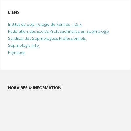
d
LIENS
l
e
Institut de Sophrologie de Rennes – I.S.R.
Fédération des Ecoles Professionnelles en Sophrologie
i
Syndicat des Sophrologues Professionnels
Sophrologie Info
Psynapse
HORAIRES & INFORMATION