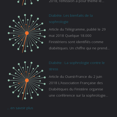
2018, l’émission a pour thème le
sommeil. lien vers le site de france
bleu :
Diabète. Les bienfaits de la
https://www.francebleu.fr/emissions/l
sophrologie
es-experts/breizh-izel/vos-questions-
Article du Télégramme, publié le 29
sur-le-sommeil
mai 2018 Quelque 18.000
Finistériens sont identifiés comme
diabétiques. Un chiffre qui ne prend
pas en compte tous ceux qui
s’ignorent. « C’est une pathologie qui
Diabète : La sophrologie contre le
continue à augmenter, souligne
stress
Gaïanne Gazeau, directrice adjointe
Article du Ouest-France du 2 juin
de la Caisse primaire d’assurance-
2018 L’Association Française des
maladie. C’est aussi une pathologie
Diabétiques du Finistère organise
qui peut être handicapante et coûte
une conférence sur la sophrologie
cher quand on sait que 37 % des
comme méthode contre le stress.
diabétiques suivent une dialyse suite
... en savoir plus
Voir l’article
à des problèmes rénaux. Nous
sommes très sensibles au problème