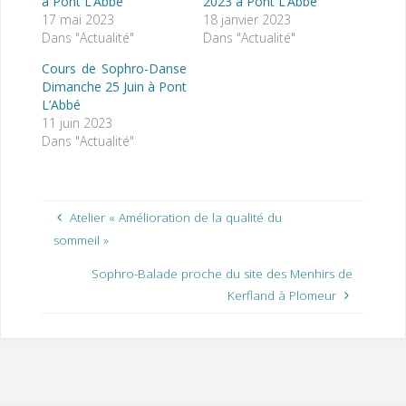
à Pont L’Abbé
2023 à Pont L’Abbé
17 mai 2023
18 janvier 2023
Dans "Actualité"
Dans "Actualité"
Cours de Sophro-Danse
Dimanche 25 Juin à Pont
L’Abbé
11 juin 2023
Dans "Actualité"
Atelier « Amélioration de la qualité du
sommeil »
Sophro-Balade proche du site des Menhirs de
Kerfland à Plomeur
«
D
/