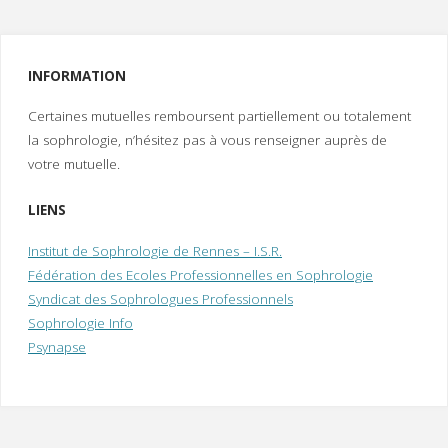
Ass
Eta
de
INFORMATION
soi
Certaines mutuelles remboursent partiellement ou totalement
la sophrologie, n’hésitez pas à vous renseigner auprès de
votre mutuelle.
LIENS
Institut de Sophrologie de Rennes – I.S.R.
Fédération des Ecoles Professionnelles en Sophrologie
Syndicat des Sophrologues Professionnels
Sophrologie Info
Psynapse