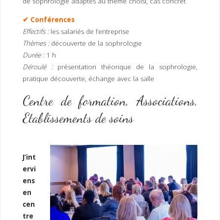
de sophrologie adaptés au thème choisi, cas concret
✔ Conférences
Effectifs :
les salariés de l’entreprise
Thèmes :
découverte de la sophrologie
Durée :
1 h
Déroulé :
présentation théorique de la sophrologie,
pratique découverte, échange avec la salle
Centre de formation, Associations,
Etablissements de soins
J’int
ervi
ens
en
cen
tre