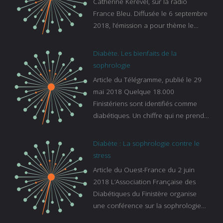
Catherine Kerevel, sur la radio
France Bleu. Diffusée le 6 septembre
2018, l’émission a pour thème le
sommeil. lien vers le site de france
bleu :
Diabète. Les bienfaits de la
https://www.francebleu.fr/emissions/l
sophrologie
es-experts/breizh-izel/vos-questions-
Article du Télégramme, publié le 29
sur-le-sommeil
mai 2018 Quelque 18.000
Finistériens sont identifiés comme
diabétiques. Un chiffre qui ne prend
pas en compte tous ceux qui
s’ignorent. « C’est une pathologie qui
Diabète : La sophrologie contre le
continue à augmenter, souligne
stress
Gaïanne Gazeau, directrice adjointe
Article du Ouest-France du 2 juin
de la Caisse primaire d’assurance-
2018 L’Association Française des
maladie. C’est aussi une pathologie
Diabétiques du Finistère organise
qui peut être handicapante et coûte
une conférence sur la sophrologie
cher quand on sait que 37 % des
comme méthode contre le stress.