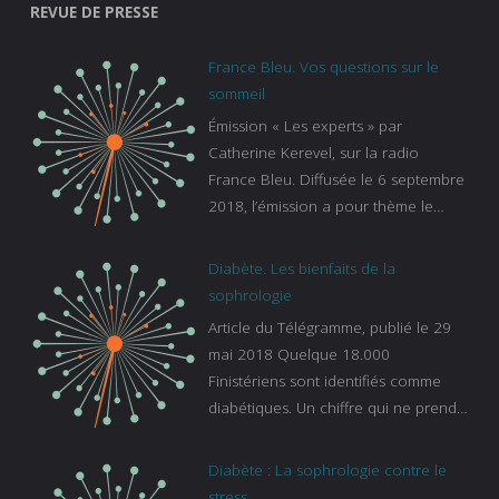
REVUE DE PRESSE
France Bleu. Vos questions sur le
sommeil
Émission « Les experts » par
Catherine Kerevel, sur la radio
France Bleu. Diffusée le 6 septembre
2018, l’émission a pour thème le
sommeil. lien vers le site de france
bleu :
Diabète. Les bienfaits de la
https://www.francebleu.fr/emissions/l
sophrologie
es-experts/breizh-izel/vos-questions-
Article du Télégramme, publié le 29
sur-le-sommeil
mai 2018 Quelque 18.000
Finistériens sont identifiés comme
diabétiques. Un chiffre qui ne prend
pas en compte tous ceux qui
s’ignorent. « C’est une pathologie qui
Diabète : La sophrologie contre le
continue à augmenter, souligne
stress