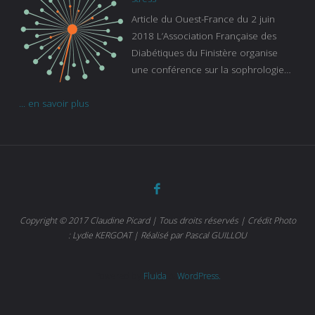
Gaïanne Gazeau, directrice adjointe
Article du Ouest-France du 2 juin
de la Caisse primaire d’assurance-
2018 L’Association Française des
maladie. C’est aussi une pathologie
Diabétiques du Finistère organise
qui peut être handicapante et coûte
une conférence sur la sophrologie
cher quand on sait que 37 % des
comme méthode contre le stress.
diabétiques suivent une dialyse suite
... en savoir plus
Voir l’article
à des problèmes rénaux. Nous
sommes très sensibles au problème
de santé publique que pose le
diabète ». Tout ce qui peut soulager
les malades est donc bienvenu
d’autant que le diabète
…
Copyright © 2017 Claudine Picard | Tous droits réservés | Crédit Photo
: Lydie KERGOAT | Réalisé par Pascal GUILLOU
Powered by
Fluida
&
WordPress.