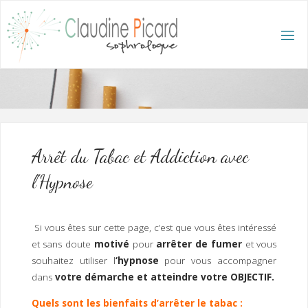
Skip
to
content
C
L
A
U
D
I
N
E
P
I
C
A
R
D
:
A
C
C
U
E
I
L
/
S
O
Arrêt du Tabac et Addiction avec
P
H
R
l’Hypnose
O
L
O
G
U
E
E
T
Si vous êtes sur cette page, c’est que vous êtes intéressé
H
Y
P
et sans doute
motivé
pour
arrêter de fumer
et vous
N
O
T
souhaitez utiliser l
‘hypnose
pour vous accompagner
H
É
R
A
P
E
dans
votre
démarche et atteindre votre OBJECTIF.
U
T
E
Q
U
Quels sont les bienfaits d’arrêter le tabac :