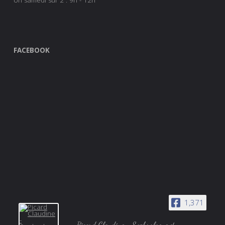
Un samedi sur 2 : 9h - 12h
FACEBOOK
1,371
Picard Claudine - Sophrologue et