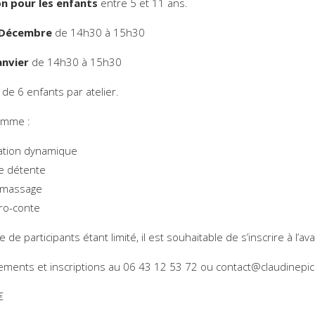
on pour les enfants
entre 5 et 11 ans.
 Décembre
de 14h30 à 15h30
anvier
de 14h30 à 15h30
de 6 enfants par atelier.
amme :
ation dynamique
e détente
-massage
ro-conte
de participants étant limité, il est souhaitable de s’inscrire à l’av
ments et inscriptions au 06 43 12 53 72 ou contact@claudinepic
€