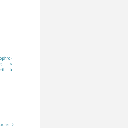
phro-
ant »
ril à
tions