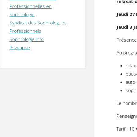
relaxati
T
H
É
Professionnelles en
R
A
P
Jeudi 27
Sophrologie
E
U
T
Syndicat des Sophrologues
E
Q
Jeudi 3 J
U
I
Professionnels
M
P
Sophrologie Info
Présence 
E
R
Psynapse
Au progr
relax
paus
auto
soph
Le nombre 
Renseigne
Tarif : 10 