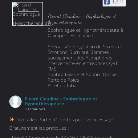
1,371
Picard Claudine - Sophrologue et
Hypnothérapeute
Sophrologue et Hypnothérapeute à
Quimper - Formatrice
Spécialisée en gestion du Stress et
Émotions, Burn-out, Sommeil,
soulagement des Acouphènes.
Intervenante en entreprises QVT -
TMS.
Sophro-balade et Sophro-Danse
Perte de Poids
Arrêt du Tabac
Picard Claudine - Sophrologue et
Hypnothérapeute
3 semaines
Dates des Portes Ouvertes pour venir essayer
Gratuitement les pratiques :
- Mardi 1 Septembre de 14h30 à 15h30 cours de