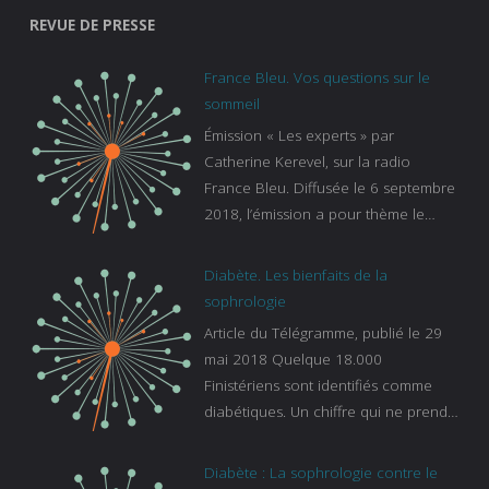
REVUE DE PRESSE
France Bleu. Vos questions sur le
sommeil
Émission « Les experts » par
Catherine Kerevel, sur la radio
France Bleu. Diffusée le 6 septembre
2018, l’émission a pour thème le
sommeil. lien vers le site de france
bleu :
Diabète. Les bienfaits de la
https://www.francebleu.fr/emissions/l
sophrologie
es-experts/breizh-izel/vos-questions-
Article du Télégramme, publié le 29
sur-le-sommeil
mai 2018 Quelque 18.000
Finistériens sont identifiés comme
diabétiques. Un chiffre qui ne prend
pas en compte tous ceux qui
s’ignorent. « C’est une pathologie qui
Diabète : La sophrologie contre le