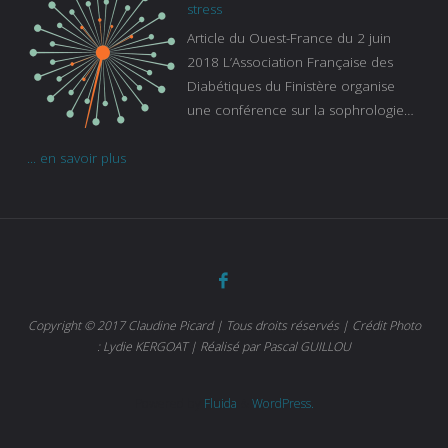
continue à augmenter, souligne
stress
Gaïanne Gazeau, directrice adjointe
Article du Ouest-France du 2 juin
de la Caisse primaire d’assurance-
2018 L’Association Française des
maladie. C’est aussi une pathologie
Diabétiques du Finistère organise
qui peut être handicapante et coûte
une conférence sur la sophrologie
cher quand on sait que 37 % des
comme méthode contre le stress.
diabétiques suivent une dialyse suite
... en savoir plus
Voir l’article
à des problèmes rénaux. Nous
sommes très sensibles au problème
de santé publique que pose le
diabète ». Tout ce qui peut soulager
les malades est donc bienvenu
d’autant que le diabète
…
Copyright © 2017 Claudine Picard | Tous droits réservés | Crédit Photo
: Lydie KERGOAT | Réalisé par Pascal GUILLOU
Powered by
Fluida
&
WordPress.