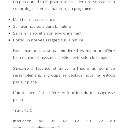
Un parcours d’1h30 pour relier ces deux ressources « la
I
M
P
sophrologie » et « la nature », au programme :
E
R
Marcher en conscience
Stimuler nos sens dans la nature
Se relier à soi et à son environnement
Porter un nouveau regard sur la nature
Nous marchons à un pas modéré il est important d’être
bien équipé, chaussures et vêtements selon le temps.
S’inscrire à l’avance et arriver à l’heure au point de
rassemblement, le groupe se déplace nous ne restons
pas sur place.
L’atelier peut être différé en fonction du temps (grosse
pluie).
Traif : 12 €
Inscription au 06 43 12 53 72 ou
contact@claudinepicard.fr