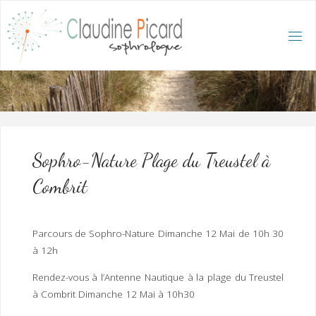
Skip
to
content
C
L
A
U
D
I
N
E
P
I
C
A
R
D
:
A
C
C
U
E
I
L
/
S
O
Sophro-Nature Plage du Treustel à
P
H
R
Combrit
O
L
O
G
U
E
E
T
Parcours de Sophro-Nature Dimanche 12 Mai de 10h 30
H
Y
P
à 12h
N
O
T
H
É
R
Rendez-vous à l’Antenne Nautique à la plage du Treustel
A
P
E
à Combrit Dimanche 12 Mai à 10h30
U
T
E
Q
U