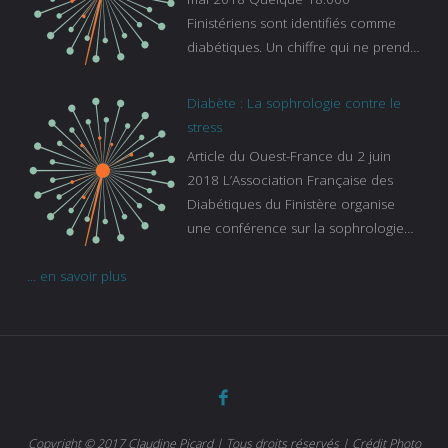
Finistériens sont identifiés comme
diabétiques. Un chiffre qui ne prend
pas en compte tous ceux qui
s’ignorent. « C’est une pathologie qui
Diabète : La sophrologie contre le
continue à augmenter, souligne
stress
Gaïanne Gazeau, directrice adjointe
Article du Ouest-France du 2 juin
de la Caisse primaire d’assurance-
2018 L’Association Française des
maladie. C’est aussi une pathologie
Diabétiques du Finistère organise
qui peut être handicapante et coûte
une conférence sur la sophrologie
cher quand on sait que 37 % des
comme méthode contre le stress.
diabétiques suivent une dialyse suite
... en savoir plus
Voir l’article
à des problèmes rénaux. Nous
sommes très sensibles au problème
de santé publique que pose le
diabète ». Tout ce qui peut soulager
les malades est donc bienvenu
d’autant que le diabète
…
Copyright © 2017 Claudine Picard | Tous droits réservés | Crédit Photo