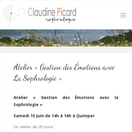
Skip
to
content
C
L
A
U
D
I
N
E
P
I
C
A
R
D
:
A
C
C
U
E
I
L
/
S
O
Atelier « Gestion des Émotions avec
P
H
R
La Sophrologie »
O
L
O
G
U
E
E
T
Atelier « Gestion des Émotions avec la
H
Y
P
Sophrologie «
N
O
T
H
É
R
Samedi 15 Juin de 14h à 16h à Quimper
A
P
E
U
T
E
Un atelier de 2h pour :
Q
U