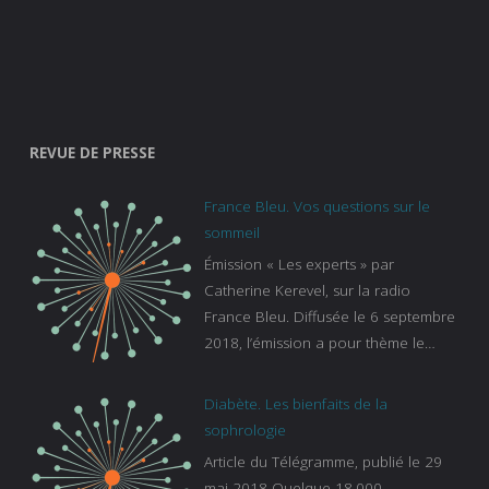
REVUE DE PRESSE
France Bleu. Vos questions sur le
sommeil
Émission « Les experts » par
Catherine Kerevel, sur la radio
France Bleu. Diffusée le 6 septembre
2018, l’émission a pour thème le
sommeil. lien vers le site de france
bleu :
Diabète. Les bienfaits de la
https://www.francebleu.fr/emissions/l
sophrologie
es-experts/breizh-izel/vos-questions-
Article du Télégramme, publié le 29
sur-le-sommeil
mai 2018 Quelque 18.000