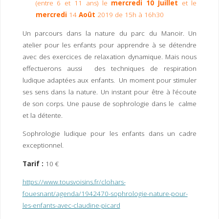
(entre 6 et 11 ans) le
mercredi 10 Juillet
et le
I
M
P
mercredi
14
Août
2019 de 15h à 16h30
E
R
Un parcours dans la nature du parc du Manoir. Un
atelier pour les enfants pour apprendre à se détendre
avec des exercices de relaxation dynamique. Mais nous
effectuerons aussi des techniques de respiration
ludique adaptées aux enfants. Un moment pour stimuler
ses sens dans la nature. Un instant pour être à l’écoute
de son corps. Une pause de sophrologie dans le calme
et la détente.
Sophrologie ludique pour les enfants dans un cadre
exceptionnel.
Tarif :
10 €
https://www.tousvoisins.fr/clohars-
fouesnant/agenda/1942470-sophrologie-nature-pour-
les-enfants-avec-claudine-picard