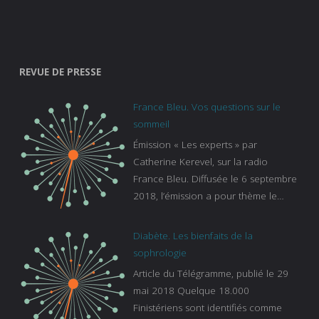
REVUE DE PRESSE
France Bleu. Vos questions sur le
sommeil
Émission « Les experts » par
Catherine Kerevel, sur la radio
France Bleu. Diffusée le 6 septembre
2018, l’émission a pour thème le
sommeil. lien vers le site de france
bleu :
Diabète. Les bienfaits de la
https://www.francebleu.fr/emissions/l
sophrologie
es-experts/breizh-izel/vos-questions-
Article du Télégramme, publié le 29
sur-le-sommeil
mai 2018 Quelque 18.000
Finistériens sont identifiés comme