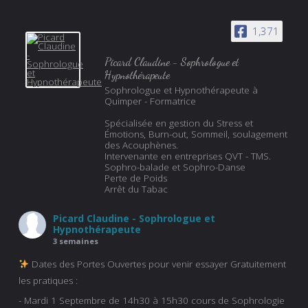
1,371
Picard Claudine - Sophrologue et
Hypnothérapeute
Sophrologue et Hypnothérapeute à
Quimper - Formatrice
Spécialisée en gestion du Stress et
Émotions, Burn-out, Sommeil, soulagement
des Acouphènes.
Intervenante en entreprises QVT - TMS.
Sophro-balade et Sophro-Danse
Perte de Poids
Arrêt du Tabac
Picard Claudine - Sophrologue et
Hypnothérapeute
3 semaines
Dates des Portes Ouvertes pour venir essayer Gratuitement
les pratiques :
- Mardi 1 Septembre de 14h30 à 15h30 cours de Sophrologie