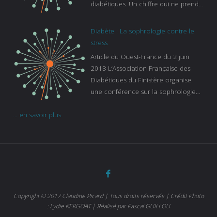
diabétiques. Un chiffre qui ne prend
pas en compte tous ceux qui
s’ignorent. « C’est une pathologie qui
Diabète : La sophrologie contre le
continue à augmenter, souligne
stress
Gaïanne Gazeau, directrice adjointe
Article du Ouest-France du 2 juin
de la Caisse primaire d’assurance-
2018 L’Association Française des
maladie. C’est aussi une pathologie
Diabétiques du Finistère organise
qui peut être handicapante et coûte
une conférence sur la sophrologie
cher quand on sait que 37 % des
comme méthode contre le stress.
diabétiques suivent une dialyse suite
... en savoir plus
Voir l’article
à des problèmes rénaux. Nous
sommes très sensibles au problème
de santé publique que pose le
diabète ». Tout ce qui peut soulager
les malades est donc bienvenu
d’autant que le diabète
…
Copyright © 2017 Claudine Picard | Tous droits réservés | Crédit Photo
: Lydie KERGOAT | Réalisé par Pascal GUILLOU