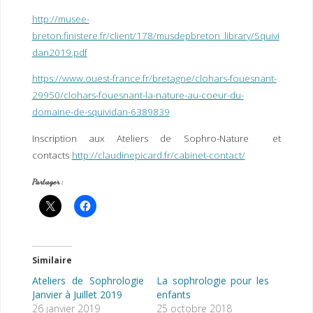
http://musee-
breton.finistere.fr/client/178/musdepbreton_library/Squivi
dan2019.pdf
https://www.ouest-france.fr/bretagne/clohars-fouesnant-
29950/clohars-fouesnant-la-nature-au-coeur-du-
domaine-de-squividan-6389839
Inscription aux Ateliers de Sophro-Nature et
contacts
http://claudinepicard.fr/cabinet-contact/
Partager :
Similaire
Ateliers de Sophrologie
La sophrologie pour les
Janvier à Juillet 2019
enfants
26 janvier 2019
25 octobre 2018