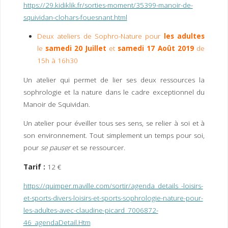
https://29.kidiklik.fr/sorties-moment/35399-manoir-de-
squividan-clohars-fouesnant.html
Deux ateliers de Sophro-Nature pour
les adultes
le
samedi 20 Juillet
et
samedi 17 Août 2019
de
15h à 16h30
Un atelier qui permet de lier ses deux ressources la
sophrologie et la nature dans le cadre exceptionnel du
Manoir de Squividan.
Un atelier pour éveiller tous ses sens, se relier à soi et à
son environnement. Tout simplement un temps pour soi,
pour
se pauser
et se ressourcer.
Tarif :
12 €
https://quimper.maville.com/sortir/agenda_details_-loisirs-
et-sports-divers-loisirs-et-sports-sophrologie-nature-pour-
les-adultes-avec-claudine-picard_7006872-
46_agendaDetail.Htm