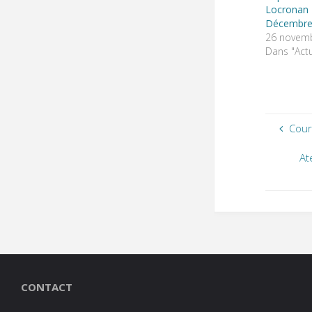
Locrona
Décembre
26 novem
Dans "Actu
Cour
At
CONTACT