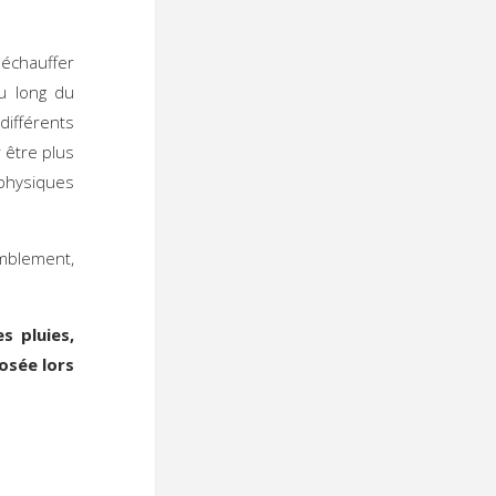
 échauffer
u long du
différents
 être plus
 physiques
emblement,
s pluies,
osée lors