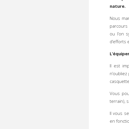
nature.
Nous marc
parcours 
ou l’on 
d’efforts 
L’équip
Il est im
n’oubliez
casquette
Vous pou
terrain), 
Il vous s
en foncti