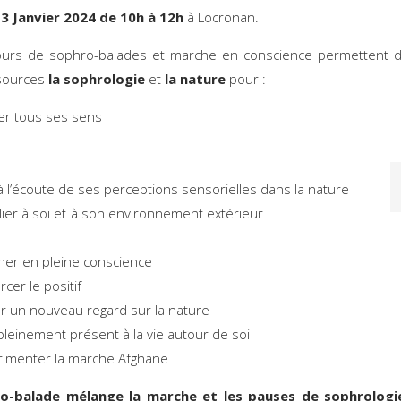
3 Janvier 2024 de 10h à 12h
à Locronan.
ours de sophro-balades et marche en conscience permettent de
sources
la sophrologie
et
la nature
pour :
veiller tous ses sen
à l’écoute de ses perceptions sensorielles dans la nature
elier à soi et à son environnement extérieur
er en pleine conscience
rcer le positif
r un nouveau regard sur la nature
pleinement présent à la vie autour de soi
rimenter la marche Afghane
o-balade mélange la marche et les pauses de sophrologi