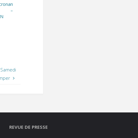
ronan
ie –
IN
» Samedi
imper
REVUE DE PRESSE