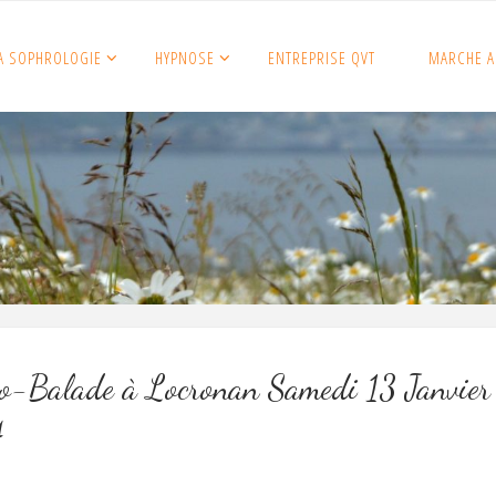
A SOPHROLOGIE
HYPNOSE
ENTREPRISE QVT
MARCHE A
o-Balade à Locronan Samedi 13 Janvier
4