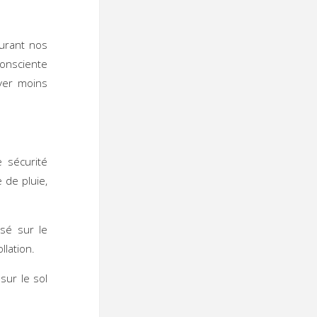
Durant nos
consciente
yer moins
 sécurité
 de pluie,
sé sur le
llation.
sur le sol