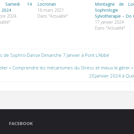
n Samedi 14
Locronan
Montagne de Loc
 2024
16 mars 2021
Sophrolog
bre 2024
Dans "Actualité"
Sylvotherapie – Do 
alité"
17 janvier 2024
Dans "Actualité"
s de Sophro-Danse Dimanche 7 Janvier à Pont L’Abbé
elier « Comprendre les mécanismes du Stress et mieux le gérer 
20,Janvier 2024 à Qu
FACEBOOK