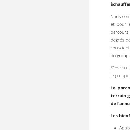
Échauffe
Nous comm
et pour 
parcours 
degrés de
conscient
du group
S’inscrir
le groupe
Le parco
terrain 
de l’annu
Les bienf
Apai