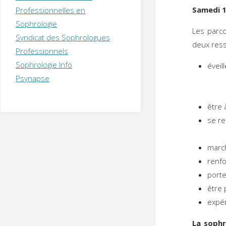
T
H
É
Samedi 1
Professionnelles en
R
A
P
Sophrologie
E
U
T
Les parc
Syndicat des Sophrologues
E
Q
deux res
U
I
Professionnels
M
P
Sophrologie Info
é
E
R
Psynapse
être 
se r
march
renfo
porte
être 
expé
La sophr