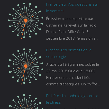
France Bleu. Vos questions sur
le sommeil
Émission « Les experts » par
Catherine Kerevel, sur la radio
France Bleu. Diffusée le 6
septembre 2018, l’émission a
pour thème le sommeil. lien vers
Diabète. Les bienfaits de la
le site de france bleu :
sophrologie
https://www.francebleu.fr/emissi
Article du Télégramme, publié le
ons/les-experts/breizh-izel/vos-
29 mai 2018 Quelque 18.000
questions-sur-le-sommeil
Finistériens sont identifiés
comme diabétiques. Un chiffre
qui ne prend pas en compte
Diabète : La sophrologie contre
tous ceux qui s’ignorent. « C’est
le stress
une pathologie qui continue à