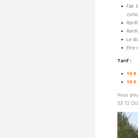
Fait
cortis
Renfo
Renfo
Le lâ
Etre 
Tarif :
15 €
10 €
Vous po
53 72 OU 