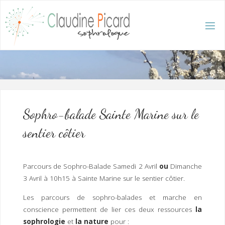
Skip
to
content
C
L
A
U
D
I
N
E
P
I
C
A
R
D
:
A
C
C
U
E
I
L
/
S
O
Sophro-balade Sainte Marine sur le
P
H
R
sentier côtier
O
L
O
G
U
E
E
T
Parcours de Sophro-Balade Samedi 2 Avril
ou
Dimanche
H
Y
P
3 Avril à 10h15 à Sainte Marine sur le sentier côtier.
N
O
T
H
É
R
Les parcours de sophro-balades et marche en
A
P
E
conscience permettent de lier ces deux ressources
la
U
T
E
Q
U
sophrologie
et
la nature
pour :