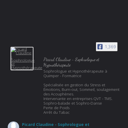
1,369
Picard Claudine - Sophrologue et
Hypnothérapeute
Sophrologue et Hypnothérapeute à
Quimper - Formatrice
Spécialisée en gestion du Stress et
Émotions, Burn-out, Sommeil, soulagement
des Acouphènes.
Intervenante en entreprises QVT - TMS.
Sophro-balade et Sophro-Danse
Perte de Poids
Arrêt du Tabac
Picard Claudine - Sophrologue et