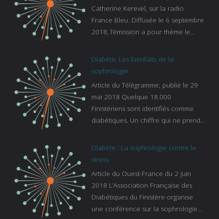
Catherine Kerevel, sur la radio
France Bleu. Diffusée le 6 septembre
2018, l’émission a pour thème le
sommeil. lien vers le site de france
bleu :
Diabète. Les bienfaits de la
https://www.francebleu.fr/emissions/l
sophrologie
es-experts/breizh-izel/vos-questions-
Article du Télégramme, publié le 29
sur-le-sommeil
mai 2018 Quelque 18.000
Finistériens sont identifiés comme
diabétiques. Un chiffre qui ne prend
pas en compte tous ceux qui
s’ignorent. « C’est une pathologie qui
Diabète : La sophrologie contre le
continue à augmenter, souligne
stress
Gaïanne Gazeau, directrice adjointe
Article du Ouest-France du 2 juin
de la Caisse primaire d’assurance-
2018 L’Association Française des
maladie. C’est aussi une pathologie
Diabétiques du Finistère organise
qui peut être handicapante et coûte
une conférence sur la sophrologie
cher quand on sait que 37 % des