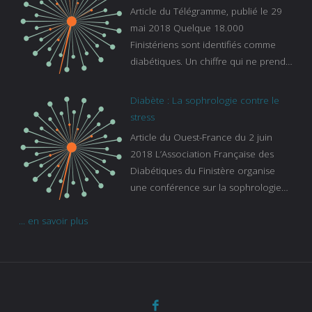
es-experts/breizh-izel/vos-questions-
Article du Télégramme, publié le 29
sur-le-sommeil
mai 2018 Quelque 18.000
Finistériens sont identifiés comme
diabétiques. Un chiffre qui ne prend
pas en compte tous ceux qui
s’ignorent. « C’est une pathologie qui
Diabète : La sophrologie contre le
continue à augmenter, souligne
stress
Gaïanne Gazeau, directrice adjointe
Article du Ouest-France du 2 juin
de la Caisse primaire d’assurance-
2018 L’Association Française des
maladie. C’est aussi une pathologie
Diabétiques du Finistère organise
qui peut être handicapante et coûte
une conférence sur la sophrologie
cher quand on sait que 37 % des
comme méthode contre le stress.
diabétiques suivent une dialyse suite
... en savoir plus
Voir l’article
à des problèmes rénaux. Nous
sommes très sensibles au problème
de santé publique que pose le
diabète ». Tout ce qui peut soulager
les malades est donc bienvenu
d’autant que le diabète
…