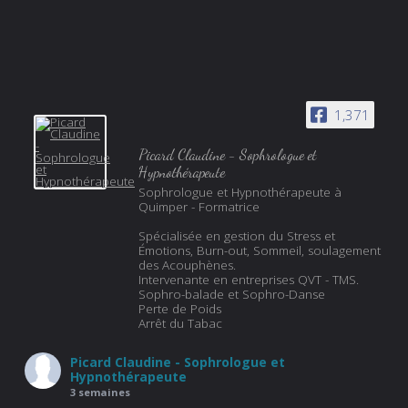
1,371
Picard Claudine - Sophrologue et
Hypnothérapeute
Sophrologue et Hypnothérapeute à
Quimper - Formatrice
Spécialisée en gestion du Stress et
Émotions, Burn-out, Sommeil, soulagement
des Acouphènes.
Intervenante en entreprises QVT - TMS.
Sophro-balade et Sophro-Danse
Perte de Poids
Arrêt du Tabac
Picard Claudine - Sophrologue et
Hypnothérapeute
3 semaines