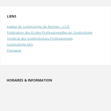
/
d
LIENS
l
e
Institut de Sophrologie de Rennes – I.S.R.
Fédération des Ecoles Professionnelles en Sophrologie
i
Syndicat des Sophrologues Professionnels
Sophrologie Info
Psynapse
HORAIRES & INFORMATION