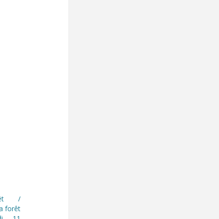
êt /
a forêt
di 11