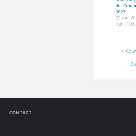
du Crano
2023
23 avril 2
Dans "Actu
Cour
So
CONTACT