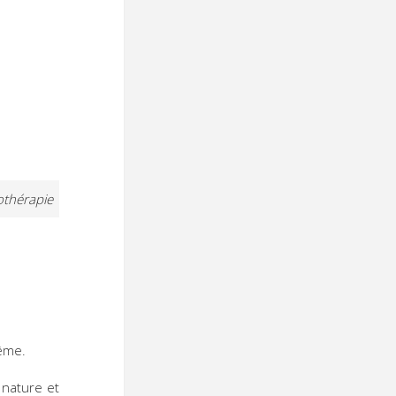
vothérapie
même.
 nature et