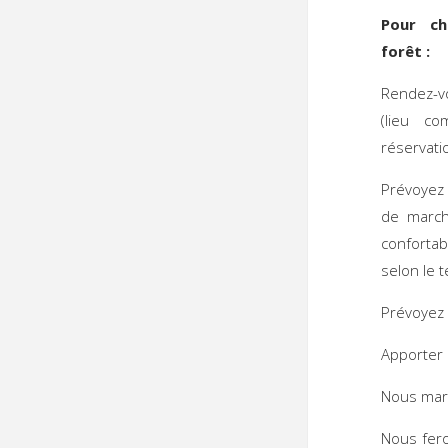
Pour c
for
Rendez-v
(lieu c
réservatio
Prévoyez
de march
conforta
selon le 
Prévoyez 
Apporter 
Nous marc
Nous fero