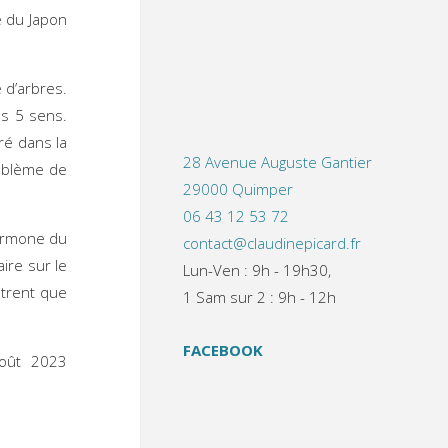
e du Japon
 d’arbres.
es 5 sens.
ré dans la
28 Avenue Auguste Gantier
roblème de
29000 Quimper
06 43 12 53 72
hormone du
contact@claudinepicard.fr
aire sur le
Lun-Ven : 9h - 19h30,
trent que
1 Sam sur 2 : 9h - 12h
FACEBOOK
Août 2023