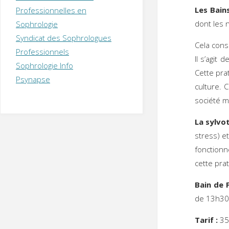
T
H
É
Les Bain
Professionnelles en
R
A
P
dont les 
Sophrologie
E
U
T
Syndicat des Sophrologues
E
Q
Cela cons
U
I
Professionnels
Il s’agit
M
P
Sophrologie Info
E
R
Cette pra
Psynapse
culture. 
société m
La sylvo
stress) et
fonction
cette prat
Bain de 
de 
Tarif :
35