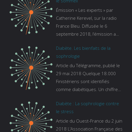
le sommeil
Émission « Les experts » par
Catherine Kerevel, sur la radio
France Bleu. Diffusée le 6
septembre 2018, l’émission a
pour thème le sommeil. lien vers
Diabète. Les bienfaits de la
le site de france bleu :
sophrologie
https://www.francebleu.fr/emissi
Article du Télégramme, publié le
ons/les-experts/breizh-izel/vos-
29 mai 2018 Quelque 18.000
questions-sur-le-sommeil
Finistériens sont identifiés
comme diabétiques. Un chiffre
qui ne prend pas en compte
Diabète : La sophrologie contre
tous ceux qui s’ignorent. « C’est
le stress
une pathologie qui continue à
Article du Ouest-France du 2 juin
augmenter, souligne Gaïanne
2018 L’Association Française des
Gazeau, directrice adjointe de la