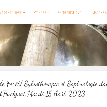
A SOPHROLOGIE
HYPNOSE
ENTREPRISE QVT
MARCHE A
e Forêt/ Sylvothérapie et Sophrologie da
 d’Huelgoat Mardi 15 Août 2023