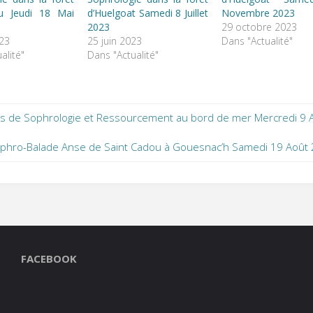
u Jeudi 18 Mai
d’Huelgoat Samedi 8 Juillet
Novembre 2023
2023
29 octobre 2023
023
25 juin 2023
Dans "Actualité"
alité"
Dans "Actualité"
s de Sophrologie et Ressourcement au bord de mer Mercredi 9 
phro-Balade Anse de Saint Cadou à Gouesnac’h Samedi 19 Août
FACEBOOK