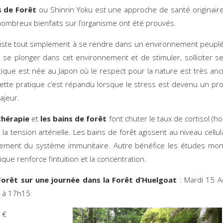
s de Forêt
ou Shinrin Yoku est une approche de santé originair
nombreux bienfaits sur l’organisme ont été prouvés.
iste tout simplement à se rendre dans un environnement peuplé
 de se plonger dans cet environnement et de stimuler, solliciter s
tique est née au Japon où le respect pour la nature est très anc
Cette pratique c’est répandu lorsque le stress est devenu un p
ajeur.
thérapie
et
les bains de forêt
font chuter le taux de cortisol (
 la tension artérielle. Les bains de forêt agissent au niveau cellul
nement du système immunitaire. Autre bénéfice les études mon
ique renforce l’intuition et la concentration.
Forêt sur une journée dans la Forêt d’Huelgoat
: Mardi 15 
13h30 à 17h15
 €