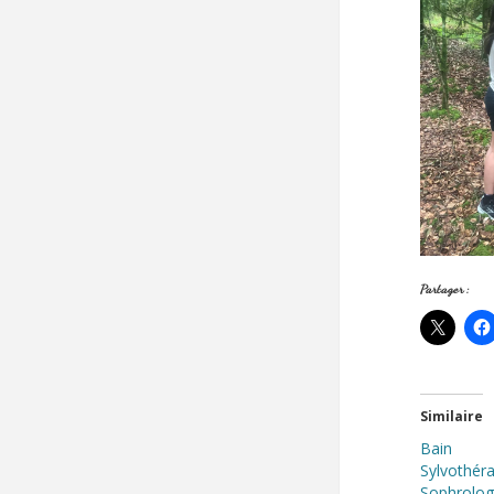
Partager :
Similaire
Bain 
Sylvot
Sophrolog