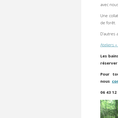
avec nou
Une colla
de forêt.
D’autres 
Ateliers «
Les bain
réserver
Pour to
nous
co
06 43 12