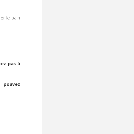
er le bain
tez pas à
s pouvez