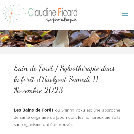
Skip
to
content
C
L
A
U
D
I
N
E
P
I
C
A
R
D
:
A
C
C
U
E
I
L
/
S
O
Bain de Forêt / Sylvothérapie dans
P
H
R
la forêt d’Huelgoat Samedi 11
O
L
O
G
Novembre 2023
U
E
E
T
H
Y
P
N
O
T
Les Bains de Forêt
ou Shinrin Yoku est une approche
H
É
R
de santé originaire du Japon dont les nombreux bienfaits
A
P
E
sur l’organisme ont été prouvés.
U
T
E
Q
U