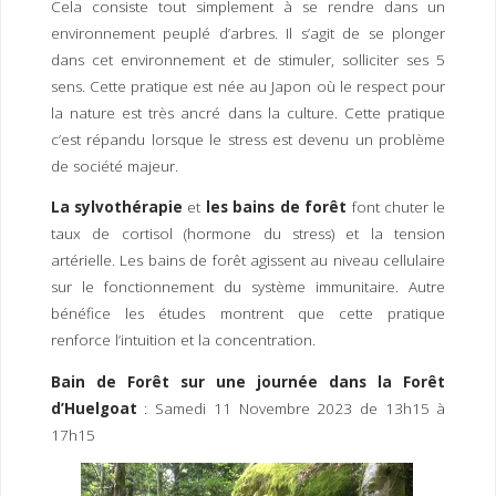
Cela consiste tout simplement à se rendre dans un
I
M
P
environnement peuplé d’arbres. Il s’agit de se plonger
E
R
dans cet environnement et de stimuler, solliciter ses 5
sens. Cette pratique est née au Japon où le respect pour
la nature est très ancré dans la culture. Cette pratique
c’est répandu lorsque le stress est devenu un problème
de société majeur.
La sylvothérapie
et
les bains de forêt
font chuter le
taux de cortisol (hormone du stress) et la tension
artérielle. Les bains de forêt agissent au niveau cellulaire
sur le fonctionnement du système immunitaire. Autre
bénéfice les études montrent que cette pratique
renforce l’intuition et la concentration.
Bain de Forêt sur une journée dans la Forêt
d’Huelgoat
: Samedi 11 Novembre 2023 de 13h15 à
17h15