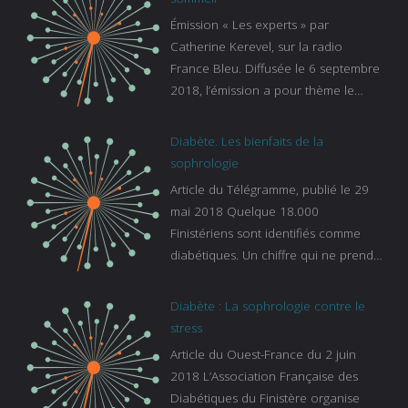
Émission « Les experts » par
Catherine Kerevel, sur la radio
France Bleu. Diffusée le 6 septembre
2018, l’émission a pour thème le
sommeil. lien vers le site de france
bleu :
Diabète. Les bienfaits de la
https://www.francebleu.fr/emissions/l
sophrologie
es-experts/breizh-izel/vos-questions-
Article du Télégramme, publié le 29
sur-le-sommeil
mai 2018 Quelque 18.000
Finistériens sont identifiés comme
diabétiques. Un chiffre qui ne prend
pas en compte tous ceux qui
s’ignorent. « C’est une pathologie qui
Diabète : La sophrologie contre le
continue à augmenter, souligne
stress
Gaïanne Gazeau, directrice adjointe
Article du Ouest-France du 2 juin
de la Caisse primaire d’assurance-
2018 L’Association Française des
maladie. C’est aussi une pathologie
Diabétiques du Finistère organise