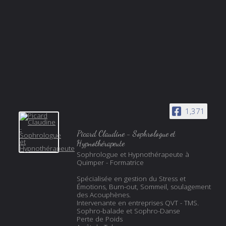
1,371
Picard Claudine - Sophrologue et
Hypnothérapeute
Sophrologue et Hypnothérapeute à
Quimper - Formatrice
Spécialisée en gestion du Stress et
Émotions, Burn-out, Sommeil, soulagement
des Acouphènes.
Intervenante en entreprises QVT - TMS.
Sophro-balade et Sophro-Danse
Perte de Poids