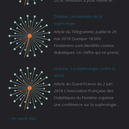
2018, l’émission a pour thème le
sommeil. lien vers le site de france
bleu :
Diabète. Les bienfaits de la
https://www.francebleu.fr/emissions/l
sophrologie
es-experts/breizh-izel/vos-questions-
Article du Télégramme, publié le 29
sur-le-sommeil
mai 2018 Quelque 18.000
Finistériens sont identifiés comme
diabétiques. Un chiffre qui ne prend
pas en compte tous ceux qui
s’ignorent. « C’est une pathologie qui
Diabète : La sophrologie contre le
continue à augmenter, souligne
stress
Gaïanne Gazeau, directrice adjointe
Article du Ouest-France du 2 juin
de la Caisse primaire d’assurance-
2018 L’Association Française des
maladie. C’est aussi une pathologie
Diabétiques du Finistère organise
qui peut être handicapante et coûte
une conférence sur la sophrologie
cher quand on sait que 37 % des
comme méthode contre le stress.
diabétiques suivent une dialyse suite
... en savoir plus
Voir l’article
à des problèmes rénaux. Nous
sommes très sensibles au problème