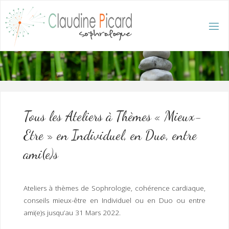
Skip
to
content
C
L
A
U
D
I
N
E
P
I
C
A
R
D
:
A
C
C
U
E
I
L
/
S
O
Tous les Ateliers à Thèmes « Mieux-
P
H
R
Etre » en Individuel, en Duo, entre
O
L
O
G
ami(e)s
U
E
E
T
H
Y
P
N
O
T
Ateliers à thèmes de Sophrologie, cohérence cardiaque,
H
É
R
conseils mieux-être en Individuel ou en Duo ou entre
A
P
E
ami(e)s jusqu’au 31 Mars 2022.
U
T
E
Q
U