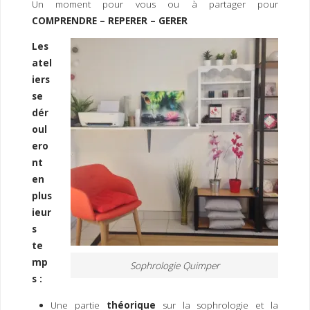
Un moment pour vous ou à partager pour
I
M
P
COMPRENDRE – REPERER – GERER
E
R
Les
atel
iers
se
dér
oul
ero
nt
en
plus
ieur
s
te
mp
Sophrologie Quimper
s :
Une partie
théorique
sur la sophrologie et la