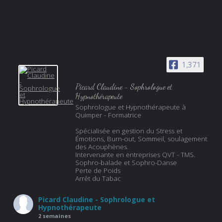
1,371
Picard Claudine - Sophrologue et
Hypnothérapeute
Sophrologue et Hypnothérapeute à
Quimper - Formatrice
Spécialisée en gestion du Stress et
Émotions, Burn-out, Sommeil, soulagement
des Acouphènes.
Intervenante en entreprises QVT - TMS.
Sophro-balade et Sophro-Danse
Perte de Poids
Arrêt du Tabac
Picard Claudine - Sophrologue et
Hypnothérapeute
2 semaines