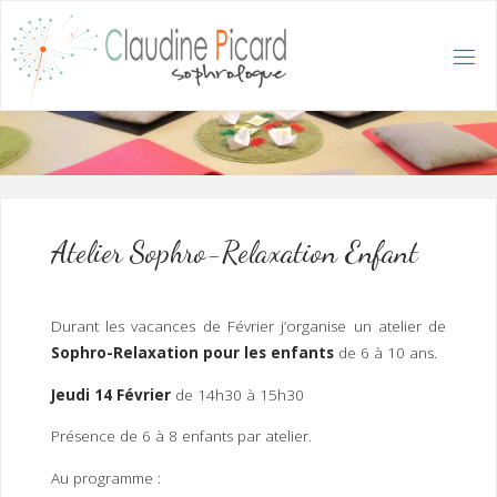
Skip
to
content
C
L
A
U
D
I
N
E
P
I
C
A
R
D
:
A
C
C
U
E
I
L
/
S
O
Atelier Sophro-Relaxation Enfant
P
H
R
O
L
O
G
Durant les vacances de Février j’organise un atelier de
U
E
Sophro-Relaxation pour les enfants
de 6 à 10 ans.
E
T
H
Y
P
Jeudi 14 Février
de 14h30 à 15h30
N
O
T
H
É
R
Présence de 6 à 8 enfants par atelier.
A
P
E
U
T
E
Au programme :
Q
U