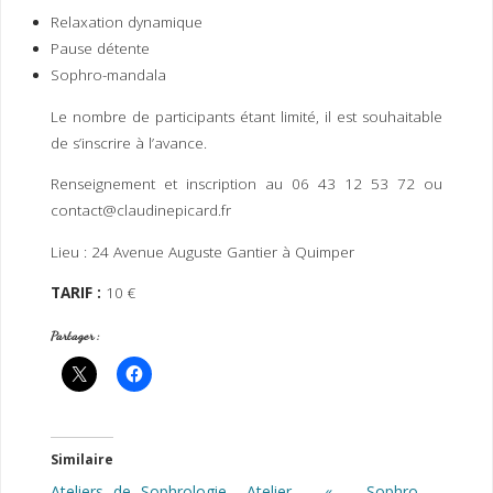
I
M
P
Relaxation dynamique
E
R
Pause détente
Sophro-mandala
Le nombre de participants étant limité, il est souhaitable
de s’inscrire à l’avance.
Renseignement et inscription au 06 43 12 53 72 ou
contact@claudinepicard.fr
Lieu : 24 Avenue Auguste Gantier à Quimper
TARIF :
10 €
Partager :
Similaire
Ateliers de Sophrologie
Atelier « Sophro-