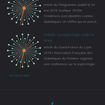
es-experts/breizh-izel/vos-questions-
Article du Télégramme, publié le 29
sur-le-sommeil
mai 2018 Quelque 18.000
Finistériens sont identifiés comme
diabétiques. Un chiffre qui ne prend
pas en compte tous ceux qui
s’ignorent. « C’est une pathologie qui
Diabète : La sophrologie contre le
continue à augmenter, souligne
stress
Gaïanne Gazeau, directrice adjointe
Article du Ouest-France du 2 juin
de la Caisse primaire d’assurance-
2018 L’Association Française des
maladie. C’est aussi une pathologie
Diabétiques du Finistère organise
qui peut être handicapante et coûte
une conférence sur la sophrologie
cher quand on sait que 37 % des
comme méthode contre le stress.
diabétiques suivent une dialyse suite
... en savoir plus
Voir l’article
à des problèmes rénaux. Nous
sommes très sensibles au problème
de santé publique que pose le
diabète ». Tout ce qui peut soulager
les malades est donc bienvenu