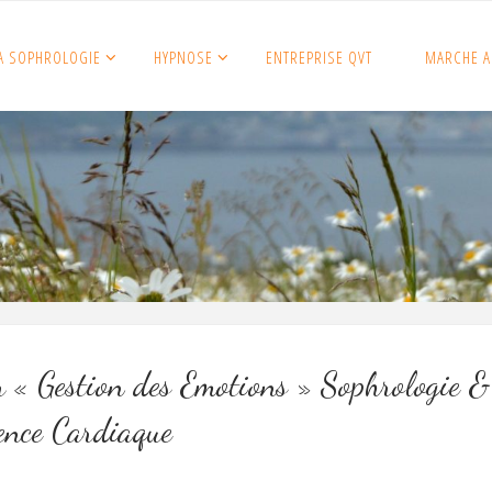
A SOPHROLOGIE
HYPNOSE
ENTREPRISE QVT
MARCHE A
r « Gestion des Emotions » Sophrologie &
ence Cardiaque