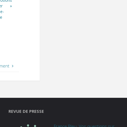
otions
ger »
e-
ue
ement
REVUE DE PRESSE
France Bleu. Vos questions sur