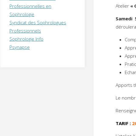
T
H
É
Atelier
« 
Professionnelles en
R
A
P
Sophrologie
E
U
T
Samedi 
Syndicat des Sophrologues
E
Q
déroulera
U
I
Professionnels
M
P
Sophrologie Info
Comp
E
R
Psynapse
Appre
Appre
Prati
Echa
Apports t
Le nombre 
Renseigne
TARIF :
2
L’atelier à