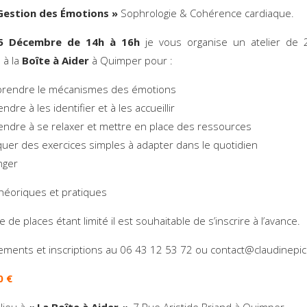
Gestion des Émotions »
Sophrologie & Cohérence cardiaque.
5 Décembre de 14h à 16h
je vous organise un atelier de 
 à la
Boîte à Aider
à Quimper pour :
rendre le mécanismes des émotions
ndre à les identifier et à les accueillir
ndre à se relaxer et mettre en place des ressources
quer des exercices simples à adapter dans le quotidien
nger
héoriques et pratiques
de places étant limité il est souhaitable de s’inscrire à l’avance.
ments et inscriptions au 06 43 12 53 72 ou contact@claudinepic
0 €
 lieu à
« La Boîte à Aider «
7 Rue Aristide Briand à Quimper.