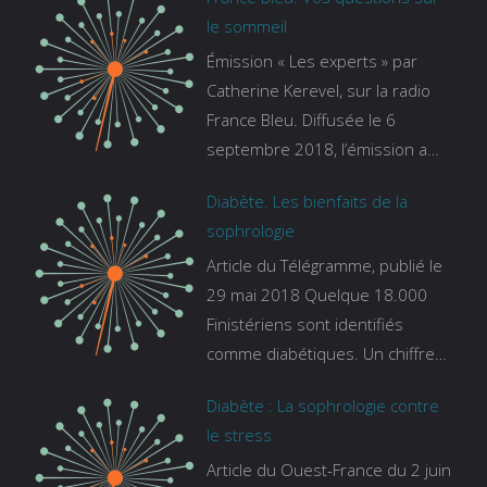
le sommeil
Émission « Les experts » par
Catherine Kerevel, sur la radio
France Bleu. Diffusée le 6
septembre 2018, l’émission a
pour thème le sommeil. lien vers
Diabète. Les bienfaits de la
le site de france bleu :
sophrologie
https://www.francebleu.fr/emissi
Article du Télégramme, publié le
ons/les-experts/breizh-izel/vos-
29 mai 2018 Quelque 18.000
questions-sur-le-sommeil
Finistériens sont identifiés
comme diabétiques. Un chiffre
qui ne prend pas en compte
Diabète : La sophrologie contre
tous ceux qui s’ignorent. « C’est
le stress
une pathologie qui continue à
Article du Ouest-France du 2 juin
augmenter, souligne Gaïanne