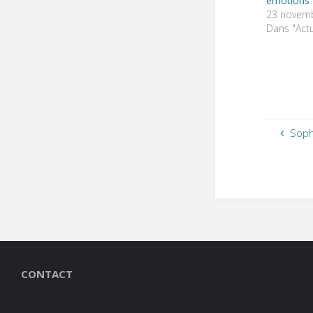
émotions 
23 novem
Dans "Actu
Soph
CONTACT