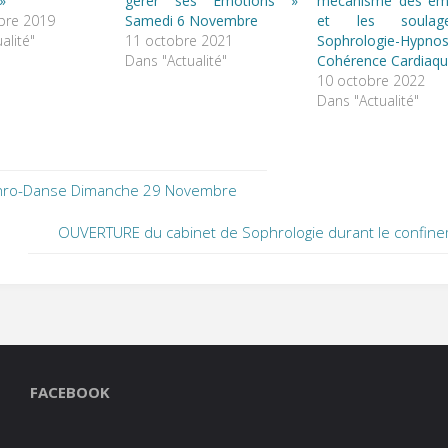
»
gérer ses Emotions »
mécanisme des ém
bre 2019
Samedi 6 Novembre
et les soula
alité"
11 octobre 2021
Sophrologie-Hypnos
Dans "Actualité"
Cohérence Cardiaq
10 octobre 2022
Dans "Actualité"
ro-Danse Dimanche 29 Novembre
OUVERTURE du cabinet de Sophrologie durant le confin
FACEBOOK