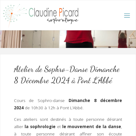
Skip
to
content
C
L
A
U
D
I
N
E
P
I
C
A
R
D
:
A
C
C
U
E
I
L
/
S
O
Atelier de Sophro-Danse Dimanche
P
H
R
8 Décembre 2024 à Pont L’Abbé
O
L
O
G
U
E
E
T
Cours de Sophro-danse
Dimanche 8 décembre
H
Y
P
2024
de 10h30 à 12h à Pont L’Abbé.
N
O
T
H
É
R
Ces ateliers sont destinés à toute personne désirant
A
P
E
allier
la sophrologie
et
le mouvement de la danse
,
U
T
E
Q
U
à toute personne désirant affiner son écoute