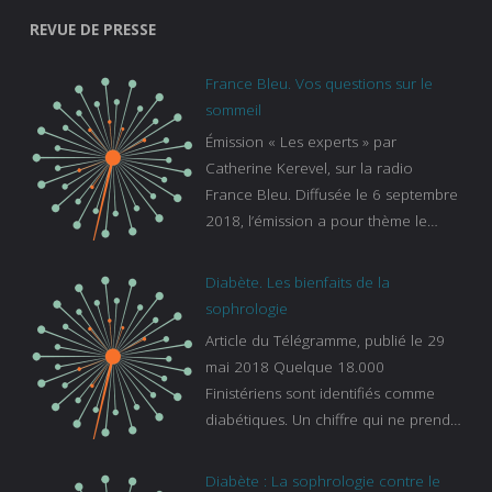
REVUE DE PRESSE
France Bleu. Vos questions sur le
sommeil
Émission « Les experts » par
Catherine Kerevel, sur la radio
France Bleu. Diffusée le 6 septembre
2018, l’émission a pour thème le
sommeil. lien vers le site de france
bleu :
Diabète. Les bienfaits de la
https://www.francebleu.fr/emissions/l
sophrologie
es-experts/breizh-izel/vos-questions-
Article du Télégramme, publié le 29
sur-le-sommeil
mai 2018 Quelque 18.000
Finistériens sont identifiés comme
diabétiques. Un chiffre qui ne prend
pas en compte tous ceux qui
s’ignorent. « C’est une pathologie qui
Diabète : La sophrologie contre le