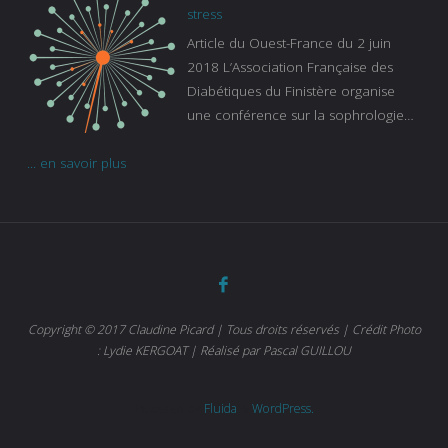
continue à augmenter, souligne
stress
Gaïanne Gazeau, directrice adjointe
Article du Ouest-France du 2 juin
de la Caisse primaire d’assurance-
2018 L’Association Française des
maladie. C’est aussi une pathologie
Diabétiques du Finistère organise
qui peut être handicapante et coûte
une conférence sur la sophrologie
cher quand on sait que 37 % des
comme méthode contre le stress.
diabétiques suivent une dialyse suite
... en savoir plus
Voir l’article
à des problèmes rénaux. Nous
sommes très sensibles au problème
de santé publique que pose le
diabète ». Tout ce qui peut soulager
les malades est donc bienvenu
d’autant que le diabète
…
Copyright © 2017 Claudine Picard | Tous droits réservés | Crédit Photo
: Lydie KERGOAT | Réalisé par Pascal GUILLOU
Powered by
Fluida
&
WordPress.