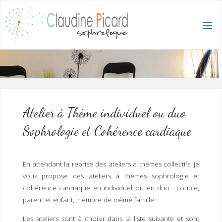
Skip
to
content
C
L
A
U
D
I
N
E
P
I
C
A
R
D
:
A
C
C
U
E
I
L
/
S
O
Atelier à Thème individuel ou duo
P
H
R
Sophrologie et Cohérence cardiaque
O
L
O
G
U
E
E
T
En attendant la reprise des ateliers à thèmes collectifs, je
H
Y
P
vous propose des ateliers à thèmes sophrologie et
N
O
T
cohérence cardiaque en individuel ou en duo : couple,
H
É
R
A
P
E
parent et enfant, membre de même famille…
U
T
E
Q
U
Les ateliers sont à choisir dans la liste suivante et sont