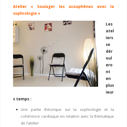
Atelier « Soulager les acouphènes avec la
sophrologie »
Les
atel
iers
se
dér
oul
ero
nt
en
plus
ieur
s temps :
Une partie théorique sur la sophrologie et la
cohérence cardiaque en relation avec la thématique
de l’atelier