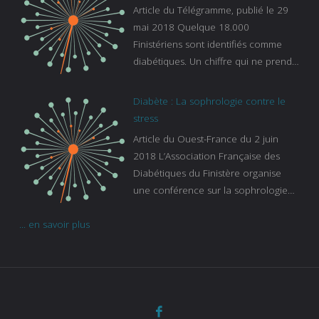
es-experts/breizh-izel/vos-questions-
Article du Télégramme, publié le 29
sur-le-sommeil
mai 2018 Quelque 18.000
Finistériens sont identifiés comme
diabétiques. Un chiffre qui ne prend
pas en compte tous ceux qui
s’ignorent. « C’est une pathologie qui
Diabète : La sophrologie contre le
continue à augmenter, souligne
stress
Gaïanne Gazeau, directrice adjointe
Article du Ouest-France du 2 juin
de la Caisse primaire d’assurance-
2018 L’Association Française des
maladie. C’est aussi une pathologie
Diabétiques du Finistère organise
qui peut être handicapante et coûte
une conférence sur la sophrologie
cher quand on sait que 37 % des
comme méthode contre le stress.
diabétiques suivent une dialyse suite
... en savoir plus
Voir l’article
à des problèmes rénaux. Nous
sommes très sensibles au problème
de santé publique que pose le
diabète ». Tout ce qui peut soulager
les malades est donc bienvenu
d’autant que le diabète
…