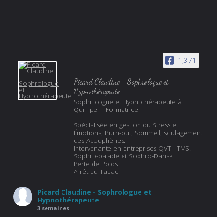
1,371
Picard Claudine - Sophrologue et
Hypnothérapeute
Sophrologue et Hypnothérapeute à
Quimper - Formatrice
Spécialisée en gestion du Stress et
Émotions, Burn-out, Sommeil, soulagement
des Acouphènes.
Intervenante en entreprises QVT - TMS.
Sophro-balade et Sophro-Danse
Perte de Poids
Arrêt du Tabac
Picard Claudine - Sophrologue et
Hypnothérapeute
3 semaines