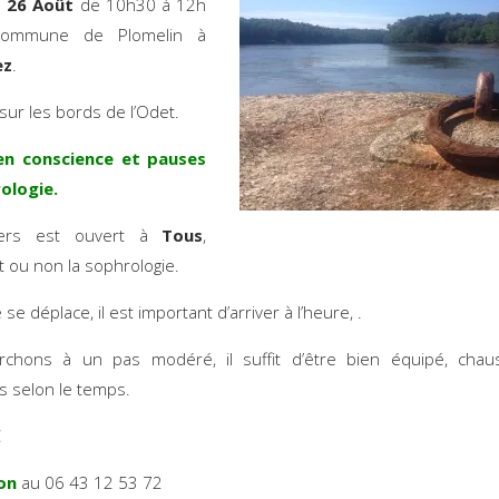
e
26 Août
de 10h30 à 12h
commune de Plomelin à
ez
.
sur les bords de l’Odet.
en conscience et pauses
ologie.
liers est ouvert à
Tous
,
t ou non la sophrologie.
se déplace, il est important d’arriver à l’heure, .
chons à un pas modéré, il suffit d’être bien équipé, chau
 selon le temps.
€
on
au 06 43 12 53 72