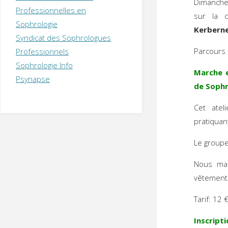
Dimanch
T
H
É
Professionnelles en
R
A
P
sur la 
Sophrologie
E
U
T
Kerbern
Syndicat des Sophrologues
E
Q
U
I
Parcours 
Professionnels
M
P
Sophrologie Info
E
R
Marche 
Psynapse
de Sophr
Cet ate
pratiquan
Le groupe 
Nous mar
vêtements
Tarif: 12 
Inscripti