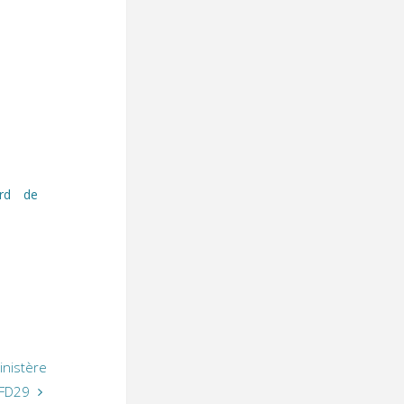
ord de
inistère
FD29