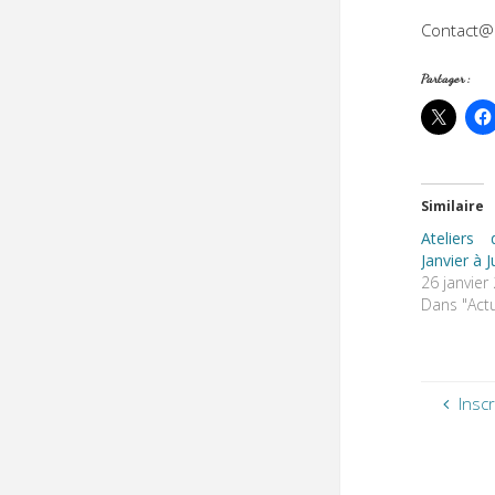
Contact@c
Partager :
Similaire
Ateliers
Janvier à J
26 janvier
Dans "Actu
Insc