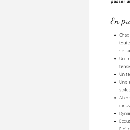
passer u
En pr
Chaq
toute
se fa
Un m
tensi
Un te
Une 
style
Alte
mouv
Dyna
Ecou
l’uti