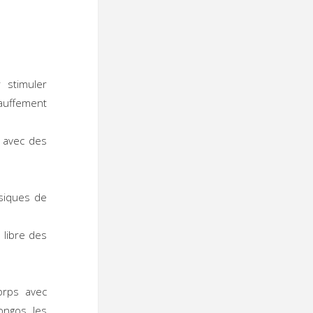
 stimuler
hauffement
 avec des
siques de
 libre des
rps avec
ongos, les