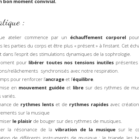
n bon moment convivial.
atique :
ue atelier commence par un
échauffement corporel
pour
s les parties du corps et être plus « présent » à l’instant. Cet éc
it dans l’esprit des stimulations dynamiques de la sophrologie.
oment pour
libérer toutes nos tensions inutiles
présentes
ons/relâchements synchronisés avec notre respiration.
mps pour renforcer l’
ancrage
et l’
équilibre
.
mise en
mouvement guidée
et
libre
sur des rythmes de mu
s variés.
rnance de
rythmes lents
et de
rythmes rapides
avec création
ements sur la musique
miser
le plaisir
de bouger sur des rythmes de musiques.
ter la résonance de la
vibration de la musique
sur le co
lisation de différents instruments de musique : le triangle, les b