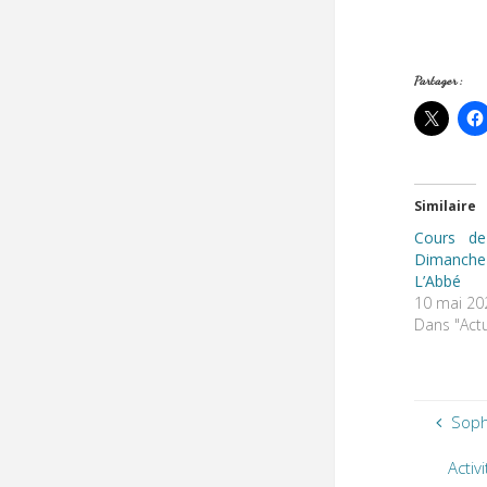
Partager :
Similaire
Cours de
Dimanche
L’Abbé
10 mai 20
Dans "Actu
Soph
Activ