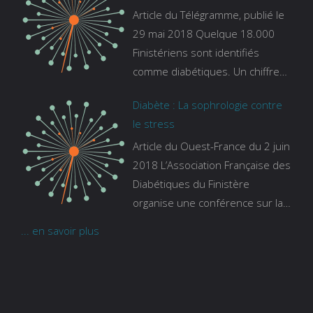
Article du Télégramme, publié le
ons/les-experts/breizh-izel/vos-
29 mai 2018 Quelque 18.000
questions-sur-le-sommeil
Finistériens sont identifiés
comme diabétiques. Un chiffre
qui ne prend pas en compte
Diabète : La sophrologie contre
tous ceux qui s’ignorent. « C’est
le stress
une pathologie qui continue à
Article du Ouest-France du 2 juin
augmenter, souligne Gaïanne
2018 L’Association Française des
Gazeau, directrice adjointe de la
Diabétiques du Finistère
Caisse primaire d’assurance-
organise une conférence sur la
maladie. C’est aussi une
sophrologie comme méthode
pathologie qui peut être
... en savoir plus
contre le stress. Voir l’article
handicapante et coûte cher
quand on sait que 37 % des
diabétiques suivent une dialyse
suite à des problèmes rénaux.