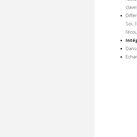
clave
Diffé
Soi, 
l’éco
Inté
Danse
Echan