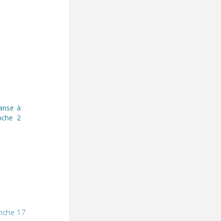
anse à
nche 2
anche 17