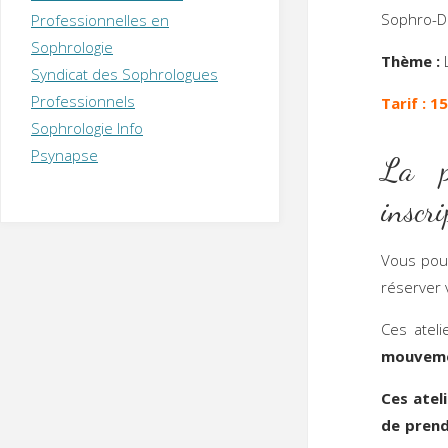
T
H
É
Sophro-Da
Professionnelles en
R
A
P
Sophrologie
E
U
T
Thème :
L
Syndicat des Sophrologues
E
Q
U
I
Professionnels
Tarif : 15
M
P
Sophrologie Info
E
R
Psynapse
La pa
inscr
Vous po
réserver 
Ces ateli
mouveme
Ces atel
de prendr