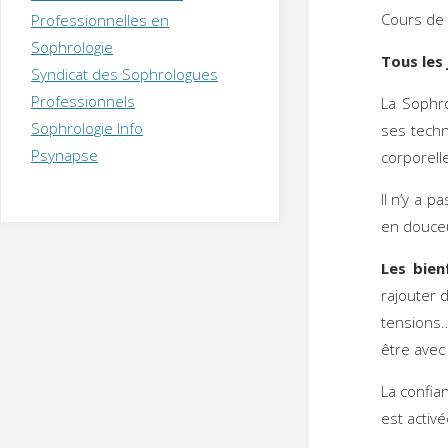
T
H
É
Cours de
Professionnelles en
R
A
P
Sophrologie
E
U
T
Tous les
Syndicat des Sophrologues
E
Q
U
I
Professionnels
La Sophro
M
P
Sophrologie Info
ses techn
E
R
Psynapse
corporell
Il n’y a p
en douce
Les bien
rajouter d
tensions
être avec
La confian
est activ