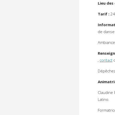
Lieu des
Tarif :
240
Informat
de danse p
Ambiance 
Renseig
,
contact
d
Dépêchez-
Animatri
Claudine 
Latino.
Formatri