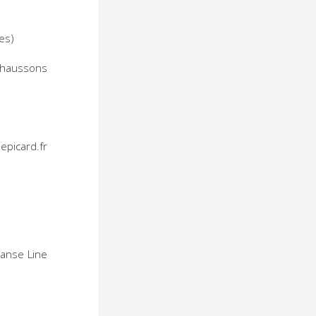
es)
chaussons
icard.fr
Danse Line