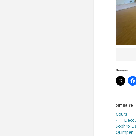
Partager :
Similaire
Cours
« Décou
Sophro
Quimper 