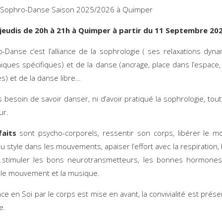
 Sophro-Danse Saison 2025/2026 à Quimper
 jeudis de 20h à 21h à Quimper à partir du 11 Septembre 20
-Danse c’est l’alliance de la sophrologie ( ses relaxations dyn
iques spécifiques) et de la danse (ancrage, place dans l’espace, 
es) et de la danse libre…
as besoin de savoir danser, ni d’avoir pratiqué la sophrologie, tou
ur.
faits
sont psycho-corporels, ressentir son corps, libérer le 
u style dans les mouvements, apaiser l’effort avec la respiration, 
…stimuler les bons neurotransmetteurs, les bonnes hormones
 le mouvement et la musique.
ce en Soi par le corps est mise en avant, la convivialité est présen
ée.