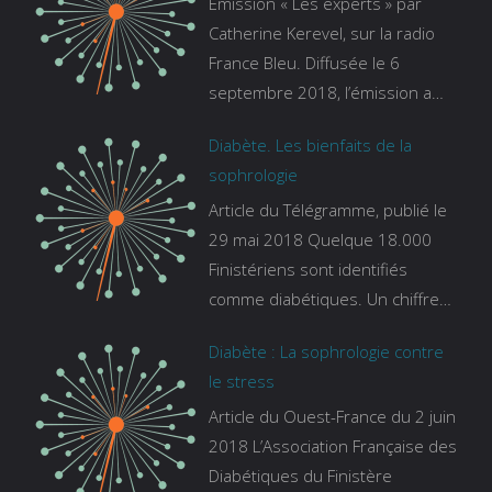
Émission « Les experts » par
Catherine Kerevel, sur la radio
France Bleu. Diffusée le 6
septembre 2018, l’émission a
pour thème le sommeil. lien vers
Diabète. Les bienfaits de la
le site de france bleu :
sophrologie
https://www.francebleu.fr/emissi
Article du Télégramme, publié le
ons/les-experts/breizh-izel/vos-
29 mai 2018 Quelque 18.000
questions-sur-le-sommeil
Finistériens sont identifiés
comme diabétiques. Un chiffre
qui ne prend pas en compte
Diabète : La sophrologie contre
tous ceux qui s’ignorent. « C’est
le stress
une pathologie qui continue à
Article du Ouest-France du 2 juin
augmenter, souligne Gaïanne
2018 L’Association Française des
Gazeau, directrice adjointe de la
Diabétiques du Finistère
Caisse primaire d’assurance-