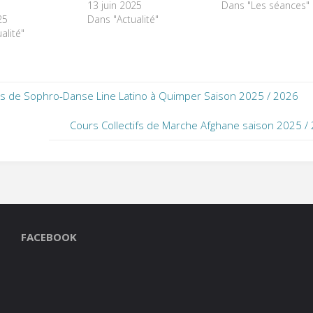
13 juin 2025
Dans "Les séances"
25
Dans "Actualité"
alité"
s de Sophro-Danse Line Latino à Quimper Saison 2025 / 2026
Cours Collectifs de Marche Afghane saison 2025 /
FACEBOOK