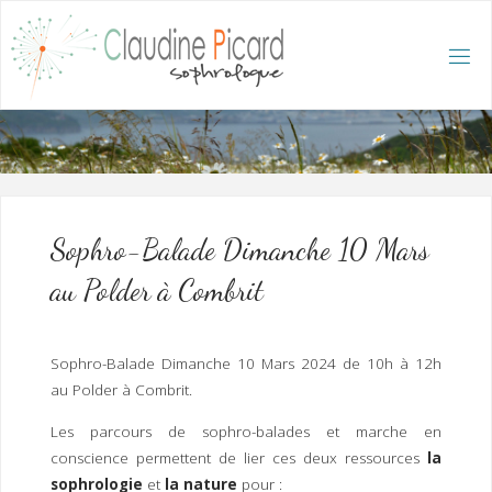
Skip
to
content
C
L
A
U
D
I
N
E
P
I
C
A
R
D
:
A
C
C
U
E
I
L
/
S
O
Sophro-Balade Dimanche 10 Mars
P
H
R
au Polder à Combrit
O
L
O
G
U
E
E
T
Sophro-Balade Dimanche 10 Mars 2024 de 10h à 12h
H
Y
P
au Polder à Combrit.
N
O
T
H
É
R
Les parcours de sophro-balades et marche en
A
P
E
conscience permettent de lier ces deux ressources
la
U
T
E
Q
U
sophrologie
et
la nature
pour :