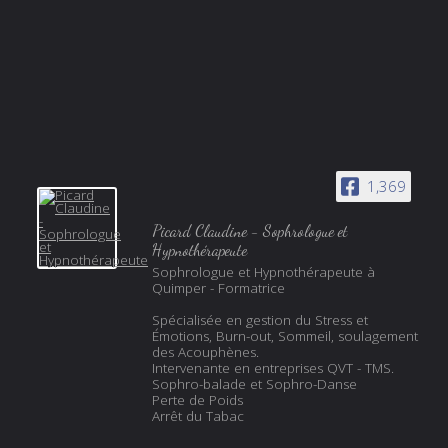
1,369
Picard Claudine - Sophrologue et
Hypnothérapeute
Sophrologue et Hypnothérapeute à
Quimper - Formatrice
Spécialisée en gestion du Stress et
Émotions, Burn-out, Sommeil, soulagement
des Acouphènes.
Intervenante en entreprises QVT - TMS.
Sophro-balade et Sophro-Danse
Perte de Poids
Arrêt du Tabac