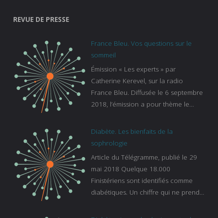
REVUE DE PRESSE
France Bleu. Vos questions sur le
sommeil
Émission « Les experts » par
Catherine Kerevel, sur la radio
France Bleu. Diffusée le 6 septembre
2018, l’émission a pour thème le
sommeil. lien vers le site de france
bleu :
Diabète. Les bienfaits de la
https://www.francebleu.fr/emissions/l
sophrologie
es-experts/breizh-izel/vos-questions-
Article du Télégramme, publié le 29
sur-le-sommeil
mai 2018 Quelque 18.000
Finistériens sont identifiés comme
diabétiques. Un chiffre qui ne prend
pas en compte tous ceux qui
s’ignorent. « C’est une pathologie qui