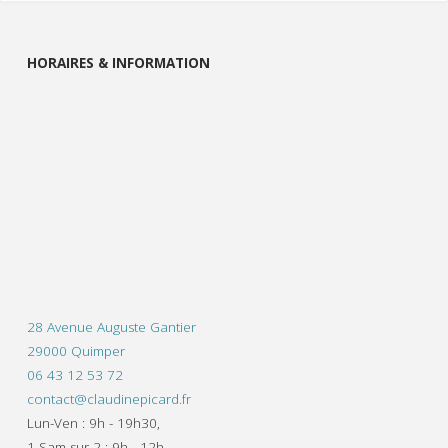
HORAIRES & INFORMATION
28 Avenue Auguste Gantier
29000 Quimper
06 43 12 53 72
contact@claudinepicard.fr
Lun-Ven : 9h - 19h30,
1 Sam sur 2 : 9h - 12h