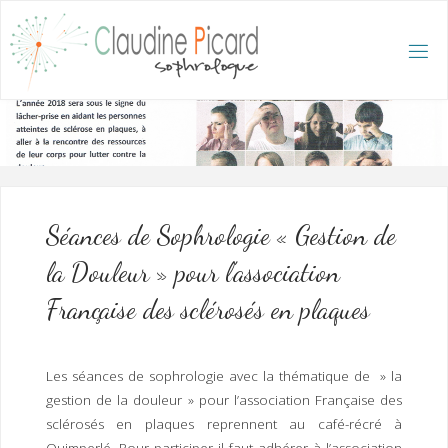
Skip
to
content
C
L
A
U
D
I
N
E
P
I
C
A
R
D
:
A
C
C
U
E
I
L
/
S
O
Séances de Sophrologie « Gestion de
P
H
R
O
L
la Douleur » pour l’association
O
G
U
E
Française des sclérosés en plaques
E
T
H
Y
P
N
O
T
Les séances de sophrologie avec la thématique de » la
H
É
R
A
P
E
gestion de la douleur » pour l’association Française des
U
T
E
sclérosés en plaques reprennent au café-récré à
Q
U