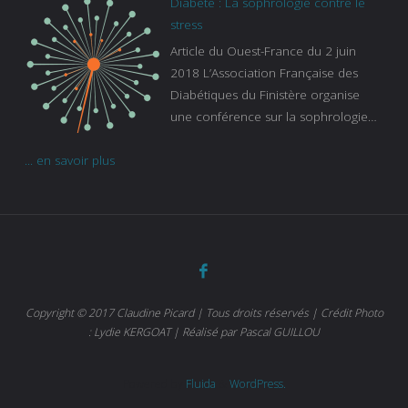
Diabète : La sophrologie contre le
continue à augmenter, souligne
stress
Gaïanne Gazeau, directrice adjointe
Article du Ouest-France du 2 juin
de la Caisse primaire d’assurance-
2018 L’Association Française des
maladie. C’est aussi une pathologie
Diabétiques du Finistère organise
qui peut être handicapante et coûte
une conférence sur la sophrologie
cher quand on sait que 37 % des
comme méthode contre le stress.
diabétiques suivent une dialyse suite
... en savoir plus
Voir l’article
à des problèmes rénaux. Nous
sommes très sensibles au problème
de santé publique que pose le
diabète ». Tout ce qui peut soulager
les malades est donc bienvenu
d’autant que le diabète
…
Copyright © 2017 Claudine Picard | Tous droits réservés | Crédit Photo
: Lydie KERGOAT | Réalisé par Pascal GUILLOU
Powered by
Fluida
&
WordPress.