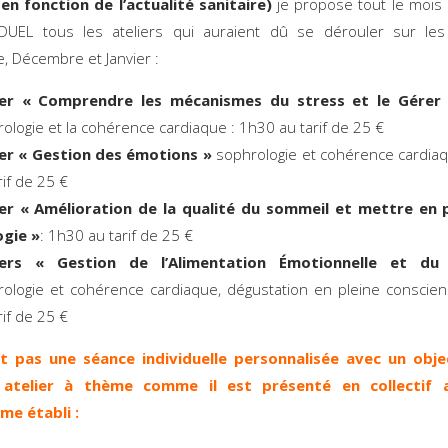
en fonction de l’actualité sanitaire)
je propose tout le mois 
IDUEL tous les ateliers qui auraient dû se dérouler sur le
 Décembre et Janvier :
ier « Comprendre les mécanismes du stress et le Gérer
ologie et la cohérence cardiaque : 1h30 au tarif de 25 €
ier « Gestion des émotions »
sophrologie et cohérence cardia
rif de 25 €
ier « Amélioration de la qualité du sommeil et mettre en 
ogie »
: 1h30 au tarif de 25 €
iers « Gestion de l’Alimentation Émotionnelle et du
ologie et cohérence cardiaque, dégustation en pleine conscie
rif de 25 €
st pas une séance individuelle personnalisée avec un obje
 atelier à thème comme il est présenté en collectif 
e établi :