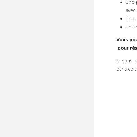
Une p
avec 
Une p
Un t
Vous pou
pour rés
Si vous 
dans ce 