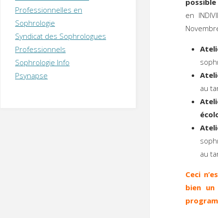
possible 
T
H
É
Professionnelles en
R
A
P
en INDIV
Sophrologie
E
U
T
Novembre,
Syndicat des Sophrologues
E
Q
U
I
Atel
Professionnels
M
P
sophr
Sophrologie Info
E
R
Atel
Psynapse
au ta
Atel
écol
Atel
sophr
au ta
Ceci n’e
bien un
programm