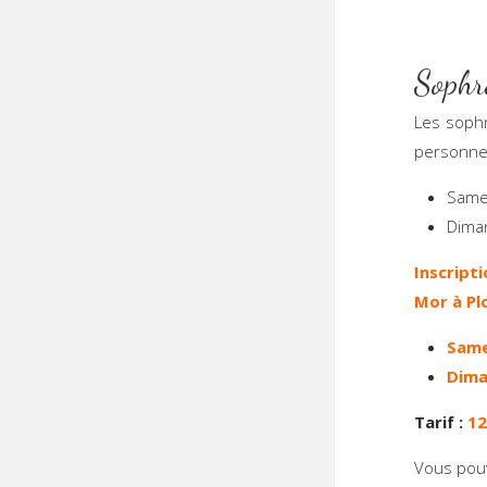
Sophr
Les sophr
personnes
Samed
Diman
Inscript
Mor à Pl
Same
Dima
Tarif :
12
Vous pouv