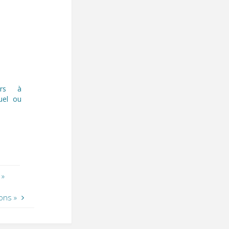
ers à
uel ou
 »
ons »