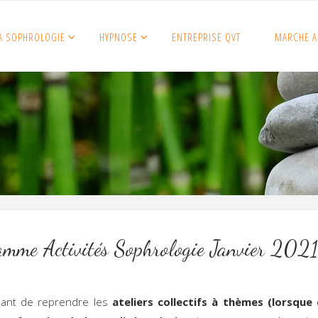
A SOPHROLOGIE
HYPNOSE
ENTREPRISE QVT
MARCHE A
amme Activités Sophrologie Janvier 2021
dant de reprendre les
ateliers collectifs à thèmes (lorsque 