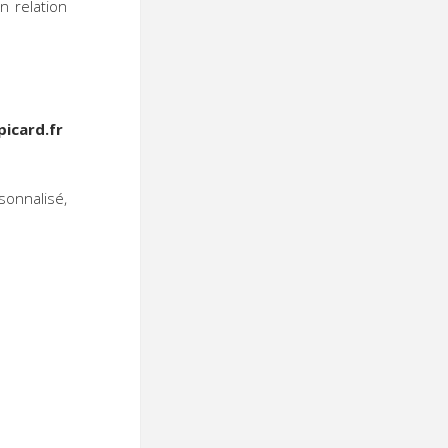
n relation
picard.fr
onnalisé,