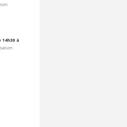
sson.
 14h30 à
 saison.