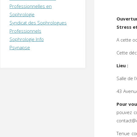
T
H
É
Professionnelles en
R
A
P
Sophrologie
E
U
T
Ouvertu
Syndicat des Sophrologues
E
Q
Stress e
U
I
Professionnels
M
P
Sophrologie Info
A cette o
E
R
Psynapse
Cette déc
Lieu :
Salle de 
43 Avenue
Pour vou
pouvez c
contact@c
Tenue con