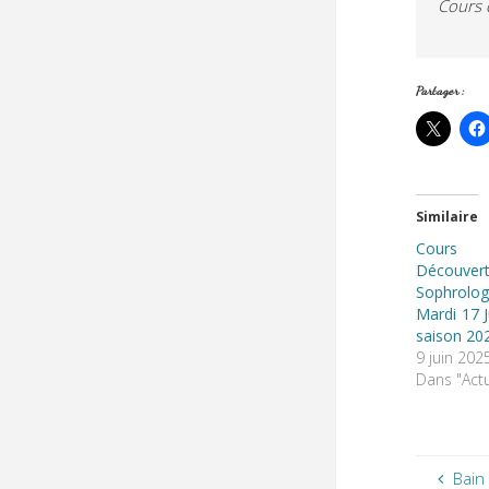
Cours 
Partager :
Similaire
Cours
Découv
Sophrolo
Mardi 17 J
saison 20
9 juin 202
Dans "Actu
Bain