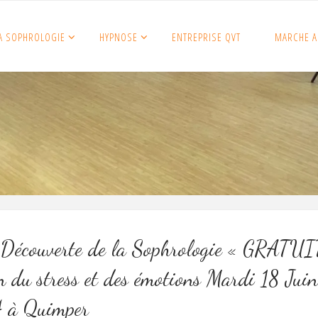
A SOPHROLOGIE
HYPNOSE
ENTREPRISE QVT
MARCHE A
 Découverte de la Sophrologie « GRATUI
n du stress et des émotions Mardi 18 Juin
 à Quimper