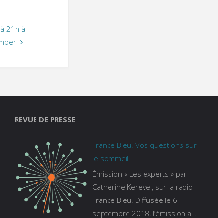
 à 21h à
mper
REVUE DE PRESSE
France Bleu. Vos questions sur
le sommeil
Émission « Les experts » par
Catherine Kerevel, sur la radio
France Bleu. Diffusée le 6
septembre 2018, l’émission a