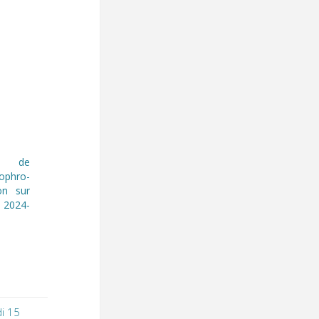
fs de
ophro-
on sur
n 2024-
di 15