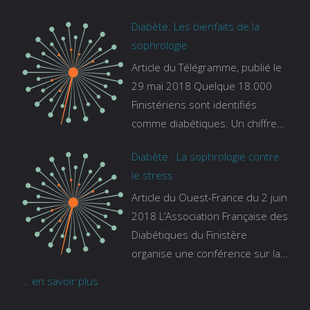
pour thème le sommeil. lien vers
Diabète. Les bienfaits de la
le site de france bleu :
sophrologie
https://www.francebleu.fr/emissi
Article du Télégramme, publié le
ons/les-experts/breizh-izel/vos-
29 mai 2018 Quelque 18.000
questions-sur-le-sommeil
Finistériens sont identifiés
comme diabétiques. Un chiffre
qui ne prend pas en compte
Diabète : La sophrologie contre
tous ceux qui s’ignorent. « C’est
le stress
une pathologie qui continue à
Article du Ouest-France du 2 juin
augmenter, souligne Gaïanne
2018 L’Association Française des
Gazeau, directrice adjointe de la
Diabétiques du Finistère
Caisse primaire d’assurance-
organise une conférence sur la
maladie. C’est aussi une
sophrologie comme méthode
pathologie qui peut être
... en savoir plus
contre le stress. Voir l’article
handicapante et coûte cher