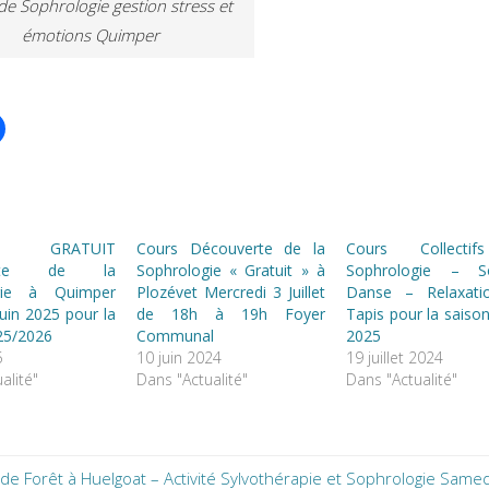
de Sophrologie gestion stress et
émotions Quimper
 GRATUIT
Cours Découverte de la
Cours Collecti
erte de la
Sophrologie « Gratuit » à
Sophrologie – S
gie à Quimper
Plozévet Mercredi 3 Juillet
Danse – Relaxati
uin 2025 pour la
de 18h à 19h Foyer
Tapis pour la saiso
25/2026
Communal
2025
5
10 juin 2024
19 juillet 2024
alité"
Dans "Actualité"
Dans "Actualité"
 de Forêt à Huelgoat – Activité Sylvothérapie et Sophrologie Same