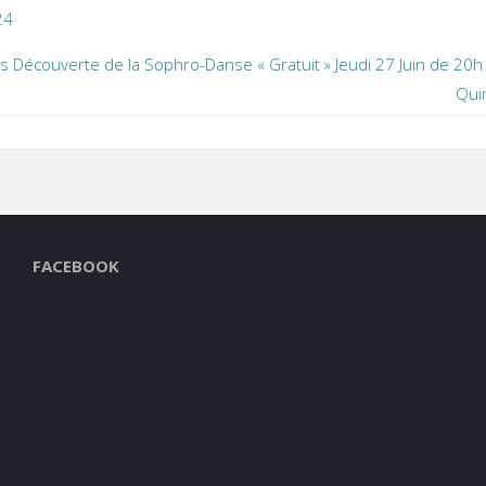
24
s Découverte de la Sophro-Danse « Gratuit » Jeudi 27 Juin de 20h
Qui
FACEBOOK