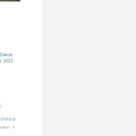
-Danse
r 2023
c
lonéour
nvern