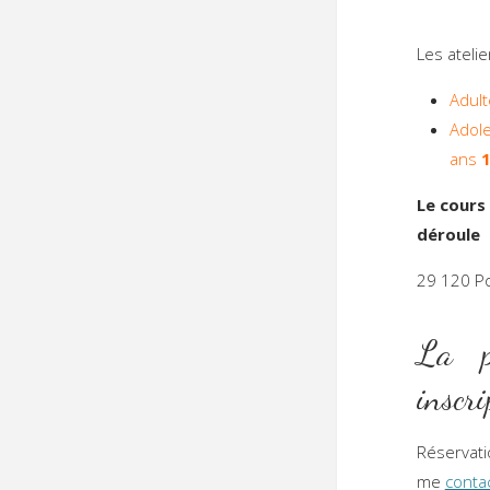
Les ateli
Adult
Adol
ans
1
Le cours
déroule 
29 120 
La pa
inscr
Réservat
me
conta