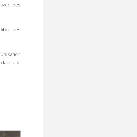
 avec des
libre des
tilisation
claves, le
 :