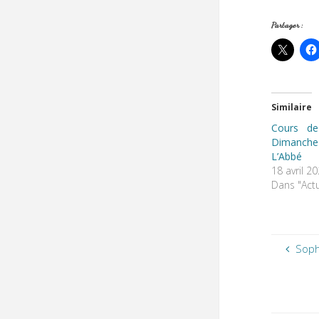
Partager :
Similaire
Cours de
Dimanche 
L’Abbé
18 avril 2
Dans "Actu
Soph