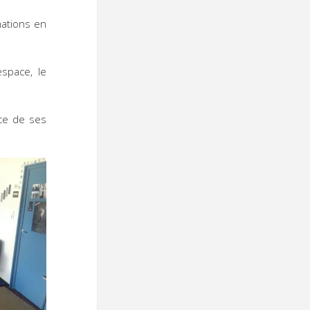
mations en
space, le
nce de ses