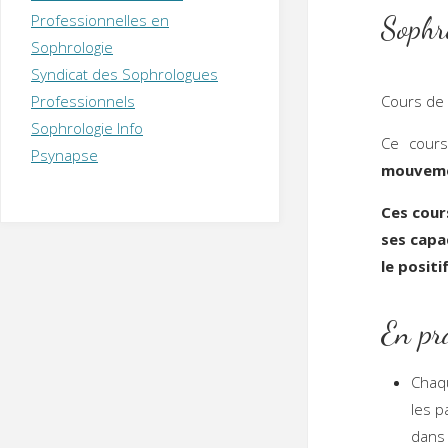
T
H
É
Sophr
Professionnelles en
R
A
P
Sophrologie
E
U
T
Syndicat des Sophrologues
E
Q
U
I
Professionnels
Cours de
M
P
Sophrologie Info
E
R
Ce cours
Psynapse
mouveme
Ces cour
ses capac
le posit
En pr
Chaq
les p
dans 