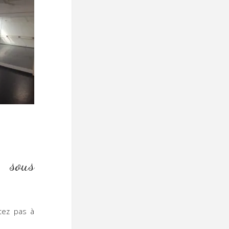
e sous
tez pas à