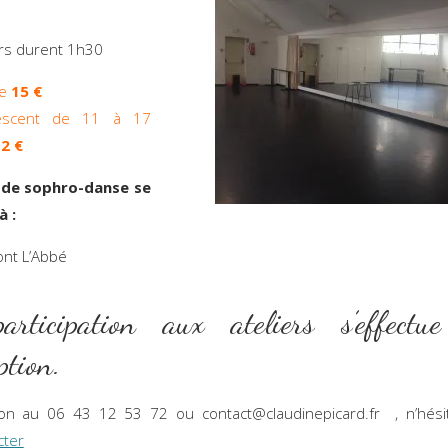
ers durent 1h30
e
15 €
escent de 11 à 17
2 €
 de sophro-danse se
à :
Pont L’Abbé
rticipation aux ateliers s’effectu
iption.
ion au 06 43 12 53 72 ou contact@claudinepicard.fr , n’hési
cter