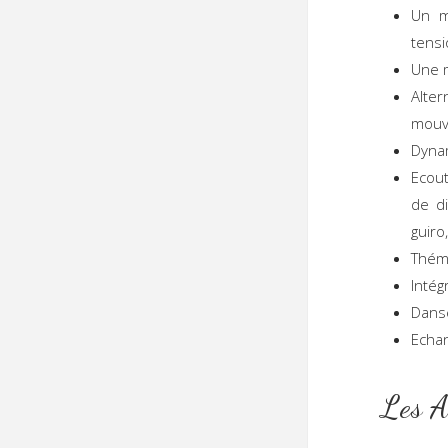
Un m
tensi
Une 
Alte
mouv
Dynam
Ecout
de di
guiro
Théma
Intég
Danse
Echan
L