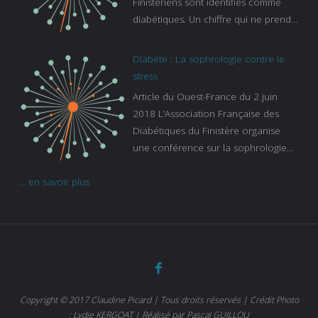
Finistériens sont identifiés comme
diabétiques. Un chiffre qui ne prend
pas en compte tous ceux qui
s’ignorent. « C’est une pathologie qui
Diabète : La sophrologie contre le
continue à augmenter, souligne
stress
Gaïanne Gazeau, directrice adjointe
Article du Ouest-France du 2 juin
de la Caisse primaire d’assurance-
2018 L’Association Française des
maladie. C’est aussi une pathologie
Diabétiques du Finistère organise
qui peut être handicapante et coûte
une conférence sur la sophrologie
cher quand on sait que 37 % des
comme méthode contre le stress.
diabétiques suivent une dialyse suite
... en savoir plus
Voir l’article
à des problèmes rénaux. Nous
sommes très sensibles au problème
de santé publique que pose le
diabète ». Tout ce qui peut soulager
les malades est donc bienvenu
d’autant que le diabète
…
Copyright © 2017 Claudine Picard | Tous droits réservés | Crédit Photo
: Lydie KERGOAT | Réalisé par Pascal GUILLOU