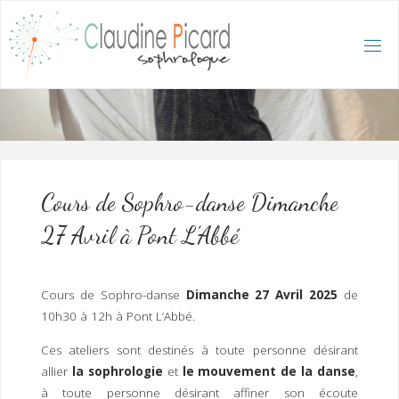
Skip
to
content
C
L
A
U
D
I
N
E
P
I
C
A
R
D
:
A
C
C
U
E
I
L
/
S
O
Cours de Sophro-danse Dimanche
P
H
R
27 Avril à Pont L’Abbé
O
L
O
G
U
E
E
T
Cours de Sophro-danse
Dimanche 27 Avril 2025
de
H
Y
P
10h30 à 12h à Pont L’Abbé.
N
O
T
H
É
R
Ces ateliers sont destinés à toute personne désirant
A
P
E
allier
la sophrologie
et
le mouvement de la danse
,
U
T
E
Q
U
à toute personne désirant affiner son écoute