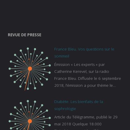
REVUE DE PRESSE
France Bleu. Vos questions sur le
sommeil
Émission « Les experts » par
Catherine Kerevel, sur la radio
France Bleu. Diffusée le 6 septembre
2018, l’émission a pour thème le
sommeil. lien vers le site de france
bleu :
Diabète. Les bienfaits de la
https://www.francebleu.fr/emissions/l
sophrologie
es-experts/breizh-izel/vos-questions-
Article du Télégramme, publié le 29
sur-le-sommeil
mai 2018 Quelque 18.000