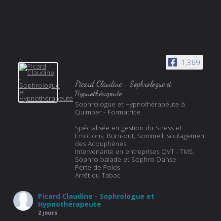
1,369
Picard Claudine - Sophrologue et
Hypnothérapeute
Sophrologue et Hypnothérapeute à
Quimper - Formatrice
Spécialisée en gestion du Stress et
Émotions, Burn-out, Sommeil, soulagement
des Acouphènes.
Intervenante en entreprises QVT - TMS.
Sophro-balade et Sophro-Danse
Perte de Poids
Arrêt du Tabac
Picard Claudine - Sophrologue et
Hypnothérapeute
2 jours