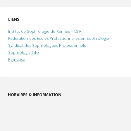
/
d
LIENS
l
e
Institut de Sophrologie de Rennes – I.S.R.
Fédération des Ecoles Professionnelles en Sophrologie
i
Syndicat des Sophrologues Professionnels
Sophrologie Info
Psynapse
HORAIRES & INFORMATION