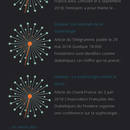
France Bleu. Diffusée le 6 septembre
2018, l’émission a pour thème le
sommeil. lien vers le site de france
bleu :
Diabète. Les bienfaits de la
https://www.francebleu.fr/emissions/l
sophrologie
es-experts/breizh-izel/vos-questions-
Article du Télégramme, publié le 29
sur-le-sommeil
mai 2018 Quelque 18.000
Finistériens sont identifiés comme
diabétiques. Un chiffre qui ne prend
pas en compte tous ceux qui
s’ignorent. « C’est une pathologie qui
Diabète : La sophrologie contre le
continue à augmenter, souligne
stress
Gaïanne Gazeau, directrice adjointe
Article du Ouest-France du 2 juin
de la Caisse primaire d’assurance-
2018 L’Association Française des
maladie. C’est aussi une pathologie
Diabétiques du Finistère organise
qui peut être handicapante et coûte
une conférence sur la sophrologie
cher quand on sait que 37 % des
comme méthode contre le stress.
diabétiques suivent une dialyse suite
... en savoir plus
Voir l’article
à des problèmes rénaux. Nous