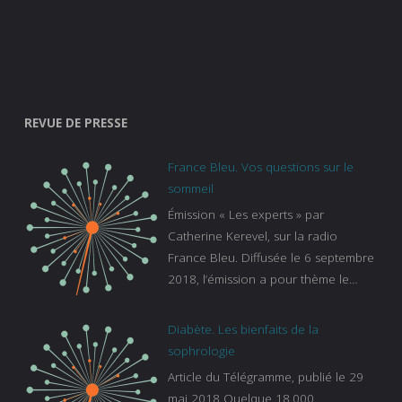
REVUE DE PRESSE
France Bleu. Vos questions sur le
sommeil
Émission « Les experts » par
Catherine Kerevel, sur la radio
France Bleu. Diffusée le 6 septembre
2018, l’émission a pour thème le
sommeil. lien vers le site de france
bleu :
Diabète. Les bienfaits de la
https://www.francebleu.fr/emissions/l
sophrologie
es-experts/breizh-izel/vos-questions-
Article du Télégramme, publié le 29
sur-le-sommeil
mai 2018 Quelque 18.000