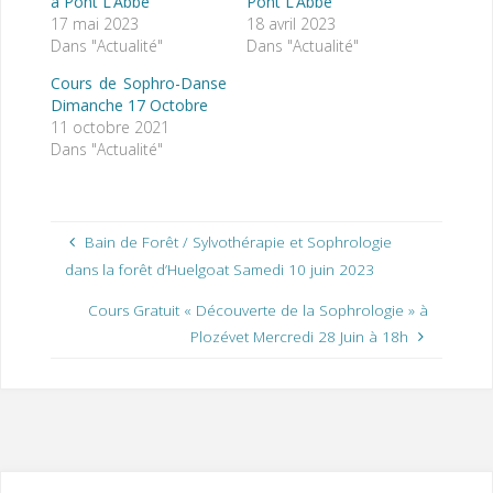
à Pont L’Abbé
Pont L’Abbé
17 mai 2023
18 avril 2023
Dans "Actualité"
Dans "Actualité"
Cours de Sophro-Danse
Dimanche 17 Octobre
11 octobre 2021
Dans "Actualité"
Bain de Forêt / Sylvothérapie et Sophrologie
dans la forêt d’Huelgoat Samedi 10 juin 2023
Cours Gratuit « Découverte de la Sophrologie » à
Plozévet Mercredi 28 Juin à 18h
«
D
/