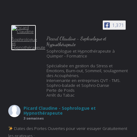
1,371
Picard Claudine - Sophrologue et
Hypnothérapeute
Sophrologue et Hypnothérapeute à
Quimper - Formatrice
Spécialisée en gestion du Stress et
Émotions, Burn-out, Sommeil, soulagement
des Acouphènes.
Intervenante en entreprises QVT - TMS.
Sophro-balade et Sophro-Danse
Perte de Poids
Arrêt du Tabac
Picard Claudine - Sophrologue et
Hypnothérapeute
3 semaines
Dates des Portes Ouvertes pour venir essayer Gratuitement
les pratiques :