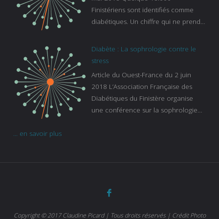
Finistériens sont identifiés comme
diabétiques. Un chiffre qui ne prend
pas en compte tous ceux qui
s’ignorent. « C’est une pathologie qui
Diabète : La sophrologie contre le
continue à augmenter, souligne
stress
Gaïanne Gazeau, directrice adjointe
Article du Ouest-France du 2 juin
de la Caisse primaire d’assurance-
2018 L’Association Française des
maladie. C’est aussi une pathologie
Diabétiques du Finistère organise
qui peut être handicapante et coûte
une conférence sur la sophrologie
cher quand on sait que 37 % des
comme méthode contre le stress.
diabétiques suivent une dialyse suite
... en savoir plus
Voir l’article
à des problèmes rénaux. Nous
sommes très sensibles au problème
de santé publique que pose le
diabète ». Tout ce qui peut soulager
les malades est donc bienvenu
d’autant que le diabète
…
Copyright © 2017 Claudine Picard | Tous droits réservés | Crédit Photo