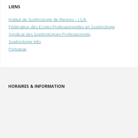
d
LIENS
l
e
Institut de Sophrologie de Rennes – I.S.R.
Fédération des Ecoles Professionnelles en Sophrologie
i
Syndicat des Sophrologues Professionnels
Sophrologie Info
Psynapse
HORAIRES & INFORMATION