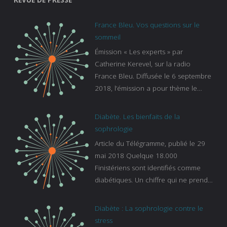
REVUE DE PRESSE
France Bleu. Vos questions sur le
sommeil
Émission « Les experts » par
Catherine Kerevel, sur la radio
France Bleu. Diffusée le 6 septembre
2018, l’émission a pour thème le
sommeil. lien vers le site de france
bleu :
Diabète. Les bienfaits de la
https://www.francebleu.fr/emissions/l
sophrologie
es-experts/breizh-izel/vos-questions-
Article du Télégramme, publié le 29
sur-le-sommeil
mai 2018 Quelque 18.000
Finistériens sont identifiés comme
diabétiques. Un chiffre qui ne prend
pas en compte tous ceux qui
s’ignorent. « C’est une pathologie qui
Diabète : La sophrologie contre le
continue à augmenter, souligne
stress