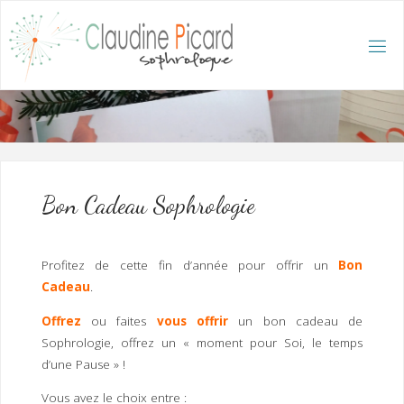
Skip
to
content
C
L
A
U
D
I
N
E
P
I
C
A
R
D
:
A
C
C
U
E
I
L
/
S
O
Bon Cadeau Sophrologie
P
H
R
O
L
O
G
Profitez de cette fin d’année pour offrir un
Bon
U
E
Cadeau
.
E
T
H
Y
P
Offrez
ou faites
vous offrir
un bon cadeau de
N
O
T
H
É
R
Sophrologie, offrez un « moment pour Soi, le temps
A
P
E
d’une Pause » !
U
T
E
Q
U
Vous avez le choix entre :