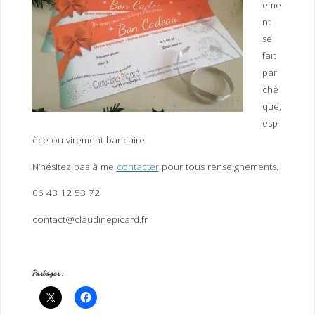
eme
nt
se
fait
par
chè
que,
esp
èce ou virement bancaire.
N’hésitez pas à me
contacter
pour tous renseignements.
06 43 12 53 72
contact@claudinepicard.fr
Partager :