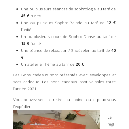
I
M
P
Une ou plusieurs séances de sophrologie au tarif de
E
R
45 €
l’unité
Une ou plusieurs Sophro-Balade au tarif de
12 €
l’unité
Un ou plusieurs cours de Sophro-Danse au tarif de
15 €
l’unité
Une séance de relaxation / Snoëzelen au tarif de
40
€
Un atelier à Thème au tarif de
20 €
Les Bons cadeaux sont présentés avec enveloppes et
sacs cadeaux. Les bons cadeaux sont valables toute
l’année 2021.
Vous pouvez venir le retirer au cabinet ou je peux vous
l’expédier.
Le
règl