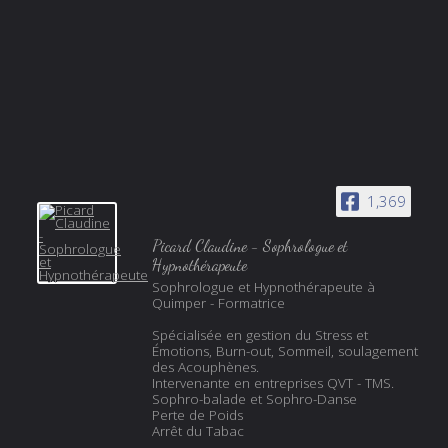
1,369
Picard Claudine - Sophrologue et
Hypnothérapeute
Sophrologue et Hypnothérapeute à
Quimper - Formatrice
Spécialisée en gestion du Stress et
Émotions, Burn-out, Sommeil, soulagement
des Acouphènes.
Intervenante en entreprises QVT - TMS.
Sophro-balade et Sophro-Danse
Perte de Poids
Arrêt du Tabac