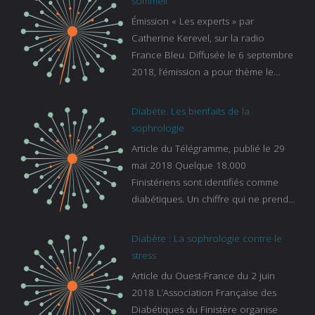
sommeil
Émission « Les experts » par
Catherine Kerevel, sur la radio
France Bleu. Diffusée le 6 septembre
2018, l’émission a pour thème le
sommeil. lien vers le site de france
bleu :
Diabète. Les bienfaits de la
https://www.francebleu.fr/emissions/l
sophrologie
es-experts/breizh-izel/vos-questions-
Article du Télégramme, publié le 29
sur-le-sommeil
mai 2018 Quelque 18.000
Finistériens sont identifiés comme
diabétiques. Un chiffre qui ne prend
pas en compte tous ceux qui
s’ignorent. « C’est une pathologie qui
Diabète : La sophrologie contre le
continue à augmenter, souligne
stress
Gaïanne Gazeau, directrice adjointe
Article du Ouest-France du 2 juin
de la Caisse primaire d’assurance-
2018 L’Association Française des
maladie. C’est aussi une pathologie
Diabétiques du Finistère organise