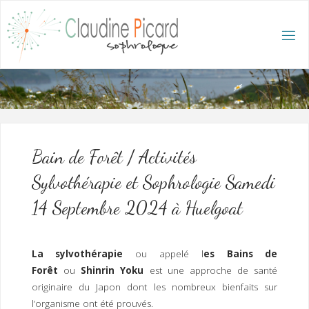
Skip
to
content
C
L
A
U
D
I
N
E
P
I
C
A
R
D
:
A
C
C
U
E
I
L
/
S
O
Bain de Forêt / Activités
P
H
R
Sylvothérapie et Sophrologie Samedi
O
L
O
G
14 Septembre 2024 à Huelgoat
U
E
E
T
H
Y
P
N
O
T
La sylvothérapie
ou appelé l
es Bains de
H
É
R
Forêt
ou
Shinrin Yoku
est une approche de santé
A
P
E
originaire du Japon dont les nombreux bienfaits sur
U
T
E
Q
U
l’organisme ont été prouvés.