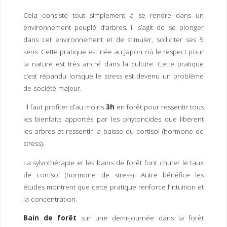
I
M
P
Cela consiste tout simplement à se rendre dans un
E
R
environnement peuplé d’arbres. Il s’agit de se plonger
dans cet environnement et de stimuler, solliciter ses 5
sens. Cette pratique est née au Japon où le respect pour
la nature est très ancré dans la culture. Cette pratique
c’est répandu lorsque le stress est devenu un problème
de société majeur.
Il faut profiter d’au moins
3h
en forêt pour ressentir tous
les bienfaits apportés par les phytoncides que libèrent
les arbres et ressentir la baisse du cortisol (hormone de
stress).
La sylvothérapie et les bains de forêt font chuter le taux
de cortisol (hormone de stress). Autre bénéfice les
études montrent que cette pratique renforce l’intuition et
la concentration.
Bain de forêt
sur une demi-journée dans la forêt