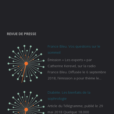
REVUE DE PRESSE
France Bleu. Vos questions sur le
sommeil
Émission « Les experts » par
Catherine Kerevel, sur la radio
France Bleu. Diffusée le 6 septembre
2018, l’émission a pour thème le
sommeil. lien vers le site de france
bleu :
Diabète. Les bienfaits de la
https://www.francebleu.fr/emissions/l
sophrologie
es-experts/breizh-izel/vos-questions-
Article du Télégramme, publié le 29
sur-le-sommeil
mai 2018 Quelque 18.000