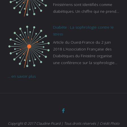
Finistériens sont identifiés comme
diabétiques. Un chiffre qui ne prend
pas en compte tous ceux qui
s’ignorent. « C’est une pathologie qui
Diabète : La sophrologie contre le
continue à augmenter, souligne
stress
Gaïanne Gazeau, directrice adjointe
Article du Ouest-France du 2 juin
de la Caisse primaire d’assurance-
2018 L’Association Française des
maladie. C’est aussi une pathologie
Diabétiques du Finistère organise
qui peut être handicapante et coûte
une conférence sur la sophrologie
cher quand on sait que 37 % des
comme méthode contre le stress.
diabétiques suivent une dialyse suite
... en savoir plus
Voir l’article
à des problèmes rénaux. Nous
sommes très sensibles au problème
de santé publique que pose le
diabète ». Tout ce qui peut soulager
les malades est donc bienvenu
d’autant que le diabète
…
Copyright © 2017 Claudine Picard | Tous droits réservés | Crédit Photo