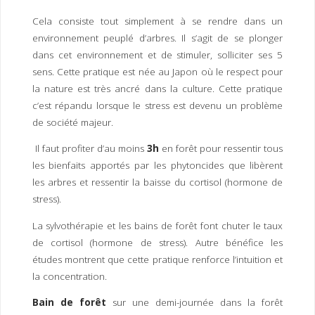
I
M
P
Cela consiste tout simplement à se rendre dans un
E
R
environnement peuplé d’arbres. Il s’agit de se plonger
dans cet environnement et de stimuler, solliciter ses 5
sens. Cette pratique est née au Japon où le respect pour
la nature est très ancré dans la culture. Cette pratique
c’est répandu lorsque le stress est devenu un problème
de société majeur.
Il faut profiter d’au moins
3h
en forêt pour ressentir tous
les bienfaits apportés par les phytoncides que libèrent
les arbres et ressentir la baisse du cortisol (hormone de
stress).
La sylvothérapie et les bains de forêt font chuter le taux
de cortisol (hormone de stress). Autre bénéfice les
études montrent que cette pratique renforce l’intuition et
la concentration.
Bain de forêt
sur une demi-journée dans la forêt