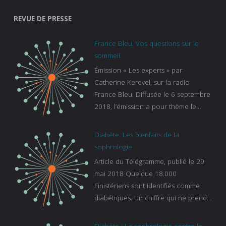
REVUE DE PRESSE
France Bleu. Vos questions sur le
sommeil
Émission « Les experts » par
Catherine Kerevel, sur la radio
France Bleu. Diffusée le 6 septembre
2018, l’émission a pour thème le
sommeil. lien vers le site de france
bleu :
Diabète. Les bienfaits de la
https://www.francebleu.fr/emissions/l
sophrologie
es-experts/breizh-izel/vos-questions-
Article du Télégramme, publié le 29
sur-le-sommeil
mai 2018 Quelque 18.000
Finistériens sont identifiés comme
diabétiques. Un chiffre qui ne prend
pas en compte tous ceux qui
s’ignorent. « C’est une pathologie qui
Diabète : La sophrologie contre le