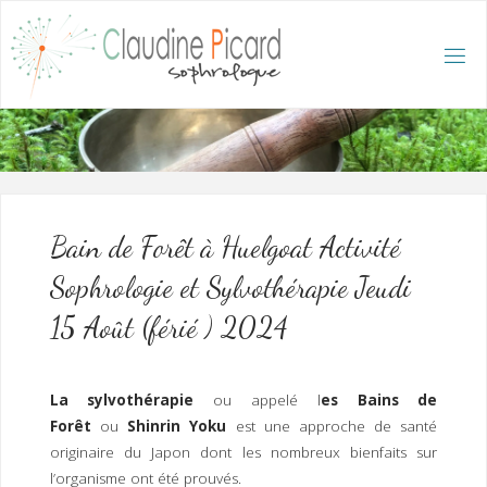
Skip
to
content
C
L
A
U
D
I
N
E
P
I
C
A
R
D
:
A
C
C
U
E
I
L
/
S
O
Bain de Forêt à Huelgoat Activité
P
H
R
Sophrologie et Sylvothérapie Jeudi
O
L
O
G
15 Août (férié ) 2024
U
E
E
T
H
Y
P
N
O
T
La sylvothérapie
ou appelé l
es Bains de
H
É
R
Forêt
ou
Shinrin Yoku
est une approche de santé
A
P
E
originaire du Japon dont les nombreux bienfaits sur
U
T
E
Q
U
l’organisme ont été prouvés.