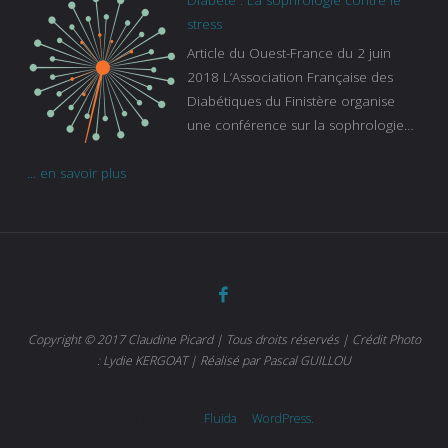
continue à augmenter, souligne
stress
Gaïanne Gazeau, directrice adjointe
Article du Ouest-France du 2 juin
de la Caisse primaire d’assurance-
2018 L’Association Française des
maladie. C’est aussi une pathologie
Diabétiques du Finistère organise
qui peut être handicapante et coûte
une conférence sur la sophrologie
cher quand on sait que 37 % des
comme méthode contre le stress.
diabétiques suivent une dialyse suite
... en savoir plus
Voir l’article
à des problèmes rénaux. Nous
sommes très sensibles au problème
de santé publique que pose le
diabète ». Tout ce qui peut soulager
les malades est donc bienvenu
d’autant que le diabète
…
Copyright © 2017 Claudine Picard | Tous droits réservés | Crédit Photo
: Lydie KERGOAT | Réalisé par Pascal GUILLOU
Powered by
Fluida
&
WordPress.