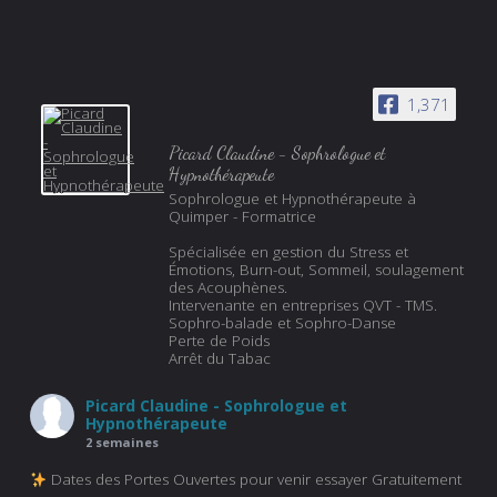
1,371
Picard Claudine - Sophrologue et
Hypnothérapeute
Sophrologue et Hypnothérapeute à
Quimper - Formatrice
Spécialisée en gestion du Stress et
Émotions, Burn-out, Sommeil, soulagement
des Acouphènes.
Intervenante en entreprises QVT - TMS.
Sophro-balade et Sophro-Danse
Perte de Poids
Arrêt du Tabac
Picard Claudine - Sophrologue et
Hypnothérapeute
2 semaines
Dates des Portes Ouvertes pour venir essayer Gratuitement