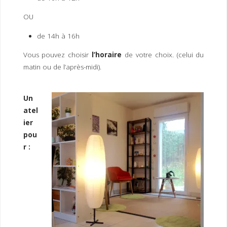
I
M
P
E
R
OU
de 14h à 16h
Vous pouvez choisir
l’horaire
de votre choix. (celui du
matin ou de l’après-midi).
Un
atel
ier
pou
r :