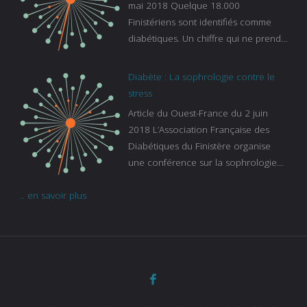
mai 2018 Quelque 18.000
Finistériens sont identifiés comme
diabétiques. Un chiffre qui ne prend
pas en compte tous ceux qui
s’ignorent. « C’est une pathologie qui
Diabète : La sophrologie contre le
continue à augmenter, souligne
stress
Gaïanne Gazeau, directrice adjointe
Article du Ouest-France du 2 juin
de la Caisse primaire d’assurance-
2018 L’Association Française des
maladie. C’est aussi une pathologie
Diabétiques du Finistère organise
qui peut être handicapante et coûte
une conférence sur la sophrologie
cher quand on sait que 37 % des
comme méthode contre le stress.
diabétiques suivent une dialyse suite
... en savoir plus
Voir l’article
à des problèmes rénaux. Nous
sommes très sensibles au problème
de santé publique que pose le
diabète ». Tout ce qui peut soulager
les malades est donc bienvenu
d’autant que le diabète
…