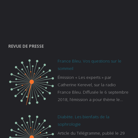
REVUE DE PRESSE
France Bleu. Vos questions sur le
sommeil
Émission « Les experts » par
Catherine Kerevel, sur la radio
France Bleu. Diffusée le 6 septembre
2018, l’émission a pour thème le
sommeil. lien vers le site de france
bleu :
Diabète. Les bienfaits de la
https://www.francebleu.fr/emissions/l
sophrologie
es-experts/breizh-izel/vos-questions-
Article du Télégramme, publié le 29
sur-le-sommeil