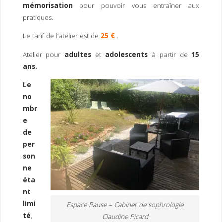
mémorisation
pour pouvoir vous entraîner aux
pratiques.
Le tarif de l’atelier est de
25 €
.
Atelier pour
adultes
et
adolescents
à partir de
15
ans.
Le
no
mbr
e
de
per
son
ne
éta
nt
limi
Espace Pause – Cabinet de sophrologie
té
,
Claudine Picard